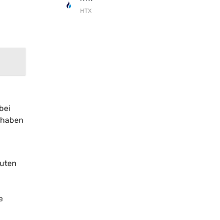
HTX
bei
t haben
tuten
e