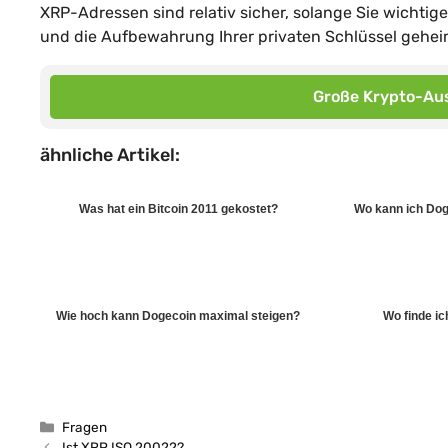
XRP-Adressen sind relativ sicher, solange Sie wichti
und die Aufbewahrung Ihrer privaten Schlüssel gehei
Große Krypto-Aus
ähnliche Artikel:
Was hat ein Bitcoin 2011 gekostet?
Wo kann ich Dog
Wie hoch kann Dogecoin maximal steigen?
Wo finde i
Kategorien
Fragen
Ist XRP ISO 20022?