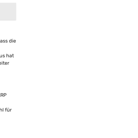
ass die
us hat
iter
XRP
hl für