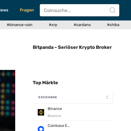
News
Fragen
#binance-coin
#xrp
#cardano
#shiba
Bitpanda – Seriöser Krypto Broker
Top Märkte
EXCHANGE
Binance
Binance
Coinbase Exchange