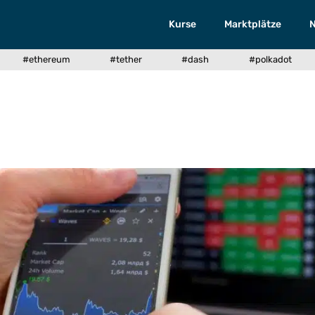
Kurse
Marktplätze
#ethereum
#tether
#dash
#polkadot