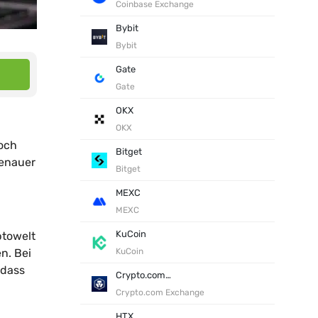
Coinbase Exchange
Bybit
Bybit
Gate
Gate
OKX
OKX
och
Bitget
genauer
Bitget
MEXC
MEXC
KuCoin
ptowelt
n. Bei
KuCoin
 dass
Crypto.com Exchange
Crypto.com Exchange
HTX