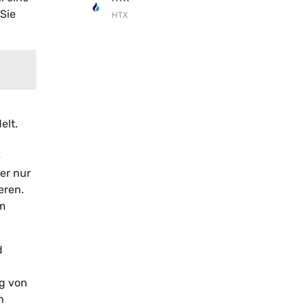
Sie
HTX
elt.
e
ger nur
eren.
um
d
ng von
n