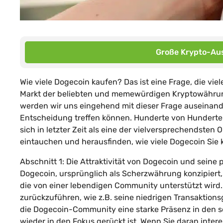
Große Krypto-Aus
Wie viele Dogecoin kaufen? Das ist eine Frage, die vie
Markt der beliebten und memewürdigen Kryptowährun
werden wir uns eingehend mit dieser Frage auseinande
Entscheidung treffen können. Hunderte von Hundert
sich in letzter Zeit als eine der vielversprechendsten O
eintauchen und herausfinden, wie viele Dogecoin Sie k
Abschnitt 1: Die Attraktivität von Dogecoin und seine p
Dogecoin, ursprünglich als Scherzwährung konzipiert
die von einer lebendigen Community unterstützt wird.
zurückzuführen, wie z.B. seine niedrigen Transaktion
die Dogecoin-Community eine starke Präsenz in den s
wieder in den Fokus gerückt ist. Wenn Sie daran intere