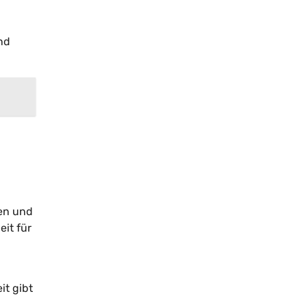
nd
ten und
eit für
it gibt