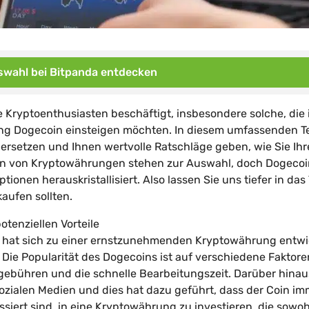
wahl bei Bitpanda entdecken
le Kryptoenthusiasten beschäftigt, insbesondere solche, die 
g Dogecoin einsteigen möchten. In diesem umfassenden T
rsetzen und Ihnen wertvolle Ratschläge geben, wie Sie Ihr
en von Kryptowährungen stehen zur Auswahl, doch Dogecoi
ptionen herauskristallisiert. Also lassen Sie uns tiefer in da
aufen sollten.
otenziellen Vorteile
, hat sich zu einer ernstzunehmenden Kryptowährung entwic
 Die Popularität des Dogecoins ist auf verschiedene Faktore
sgebühren und die schnelle Bearbeitungszeit. Darüber hinau
ozialen Medien und dies hat dazu geführt, dass der Coin im
ssiert sind, in eine Kryptowährung zu investieren, die sowoh