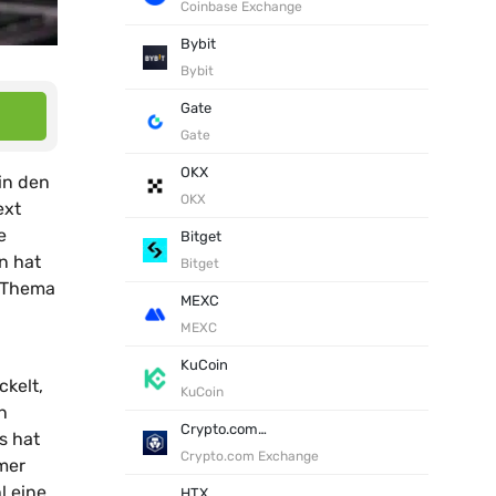
Coinbase Exchange
Bybit
Bybit
Gate
Gate
OKX
in den
OKX
ext
e
Bitget
n hat
Bitget
s Thema
MEXC
MEXC
KuCoin
kelt,
KuCoin
n
Crypto.com Exchange
s hat
Crypto.com Exchange
mer
l eine
HTX