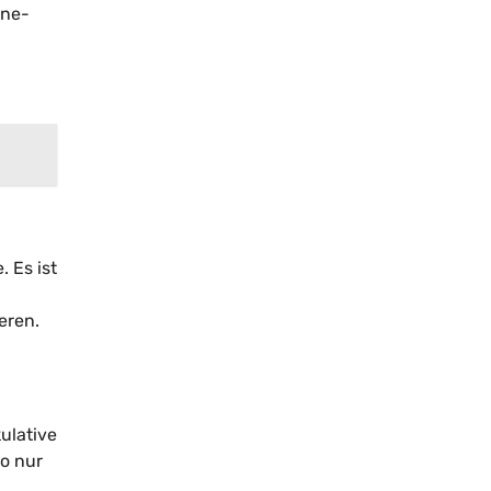
ine-
. Es ist
eren.
ulative
so nur