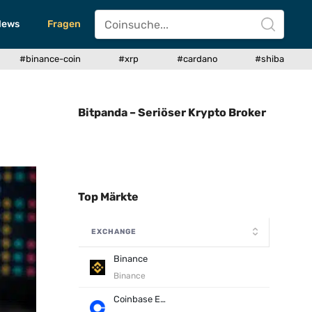
News
Fragen
#binance-coin
#xrp
#cardano
#shiba
Bitpanda – Seriöser Krypto Broker
Top Märkte
EXCHANGE
Binance
Binance
Coinbase Exchange