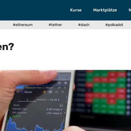
Kurse
Marktplätze
#ethereum
#tether
#dash
#polkadot
en?