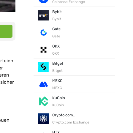
Coinbase Exchange
Bybit
Bybit
Gate
Gate
OKX
OKX
rteien
Bitget
er
Bitget
eren
MEXC
 sicher
MEXC
KuCoin
KuCoin
Crypto.com Exchange
neuen
Crypto.com Exchange
HTX