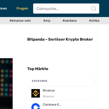
News
Fragen
#binance-coin
#xrp
#cardano
#shiba
Bitpanda – Seriöser Krypto Broker
Top Märkte
EXCHANGE
Binance
Binance
Coinbase Exchange