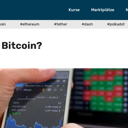
Kurse
Marktplätze
coin
#ethereum
#tether
#dash
#polkadot
 Bitcoin?