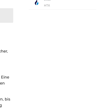
HTX
cher,
 Eine
ren
n, bis
ng