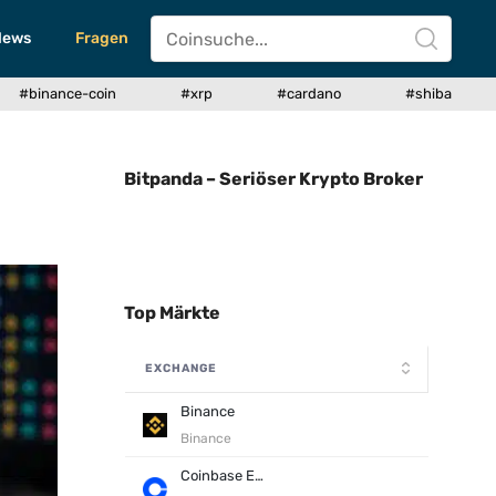
News
Fragen
#binance-coin
#xrp
#cardano
#shiba
Bitpanda – Seriöser Krypto Broker
Top Märkte
EXCHANGE
Binance
Binance
Coinbase Exchange