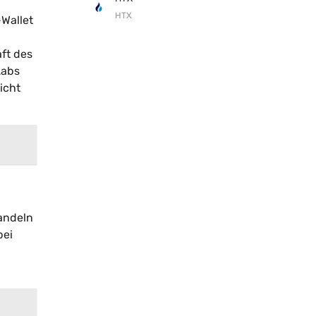
HTX
-Wallet
ft des
Labs
icht
andeln
bei