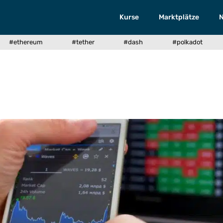
Kurse
Marktplätze
#ethereum
#tether
#dash
#polkadot