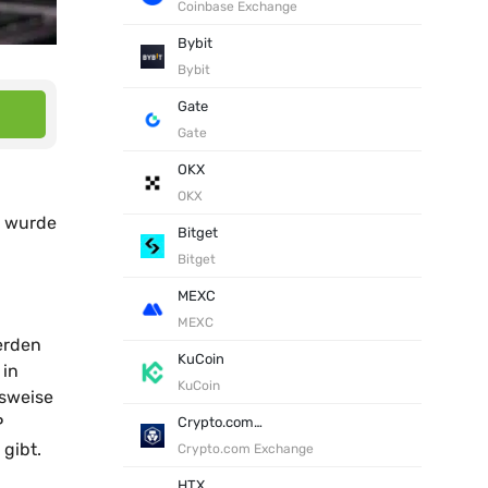
Coinbase Exchange
Bybit
Bybit
Gate
Gate
OKX
OKX
s wurde
Bitget
Bitget
MEXC
MEXC
erden
KuCoin
 in
KuCoin
lsweise
P
Crypto.com Exchange
gibt.
Crypto.com Exchange
HTX