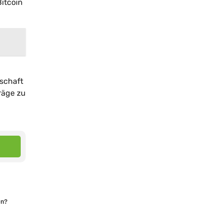
Bitcoin
tschaft
räge zu
en?