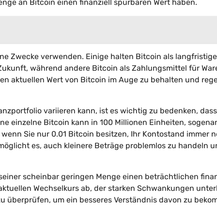
nge an Bitcoin einen finanziell spürbaren Wert haben.
ne Zwecke verwenden. Einige halten Bitcoin als langfristige
 Zukunft, während andere Bitcoin als Zahlungsmittel für Wa
, den aktuellen Wert von Bitcoin im Auge zu behalten und reg
zportfolio variieren kann, ist es wichtig zu bedenken, dass
Eine einzelne Bitcoin kann in 100 Millionen Einheiten, sogen
t wenn Sie nur 0.01 Bitcoin besitzen, Ihr Kontostand immer 
rmöglicht es, auch kleinere Beträge problemlos zu handeln u
z seiner scheinbar geringen Menge einen beträchtlichen finan
aktuellen Wechselkurs ab, der starken Schwankungen unter
g zu überprüfen, um ein besseres Verständnis davon zu bek