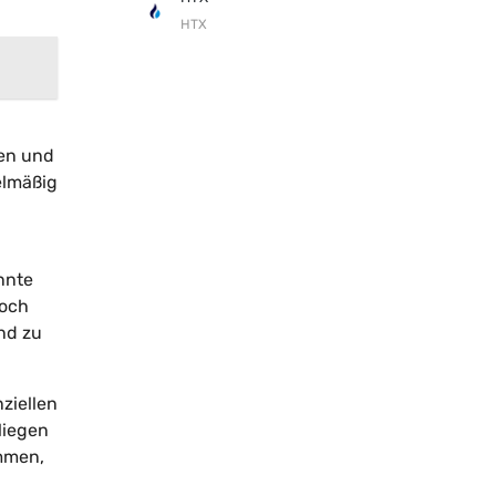
HTX
ren und
elmäßig
annte
noch
nd zu
ziellen
liegen
ommen,