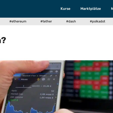
Kurse
Marktplätze
#ethereum
#tether
#dash
#polkadot
n?