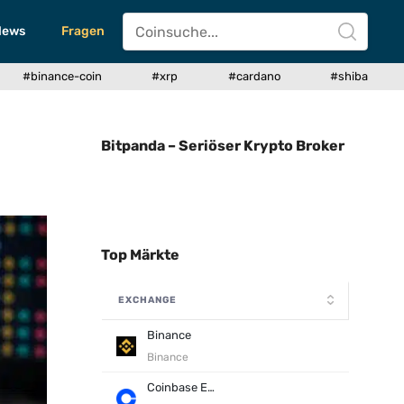
News
Fragen
#binance-coin
#xrp
#cardano
#shiba
Bitpanda – Seriöser Krypto Broker
Top Märkte
EXCHANGE
Binance
Binance
Coinbase Exchange