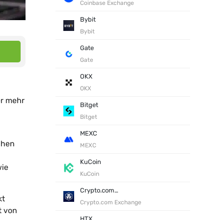
Coinbase Exchange
Bybit
Bybit
Gate
Gate
OKX
OKX
er mehr
Bitget
Bitget
MEXC
chen
MEXC
KuCoin
wie
KuCoin
Crypto.com Exchange
kt
Crypto.com Exchange
t von
HTX