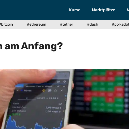
Kurse
Marktplätze
#bitcoin
#ethereum
#tether
#dash
#polkado
um am Anfang?