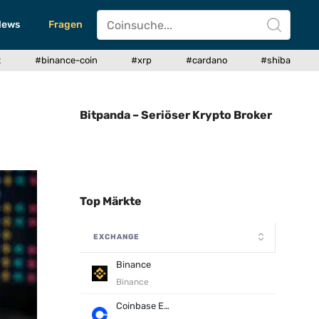
News
Fragen
t
#binance-coin
#xrp
#cardano
#shiba
Bitpanda – Seriöser Krypto Broker
Top Märkte
EXCHANGE
Binance
Binance
Coinbase Exchange