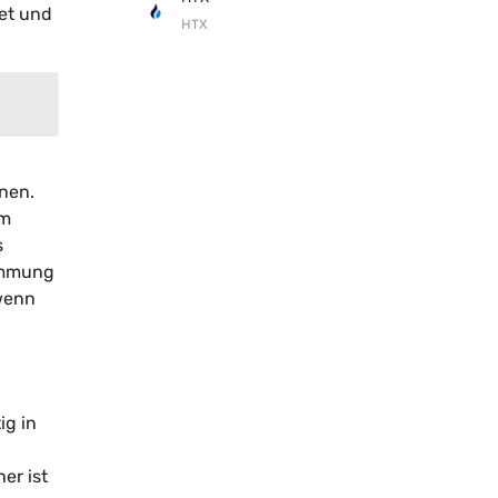
tet und
HTX
nen.
im
s
timmung
 wenn
ig in
er ist