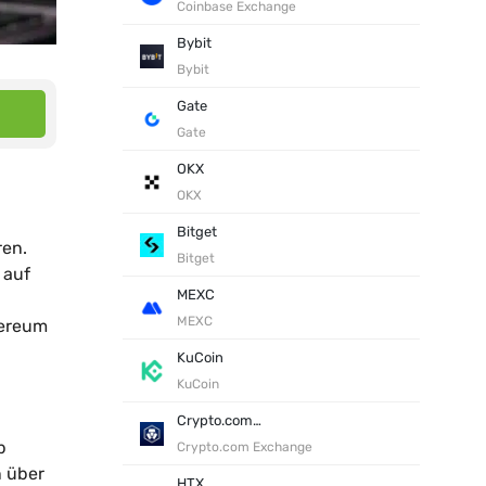
Coinbase Exchange
Bybit
Bybit
Gate
Gate
OKX
OKX
Bitget
ren.
Bitget
 auf
MEXC
MEXC
hereum
KuCoin
KuCoin
Crypto.com Exchange
b
Crypto.com Exchange
n über
HTX