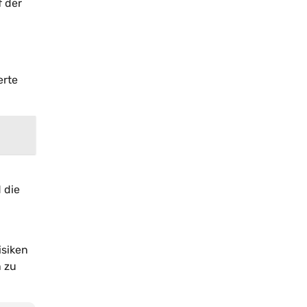
f der
erte
 die
isiken
n zu