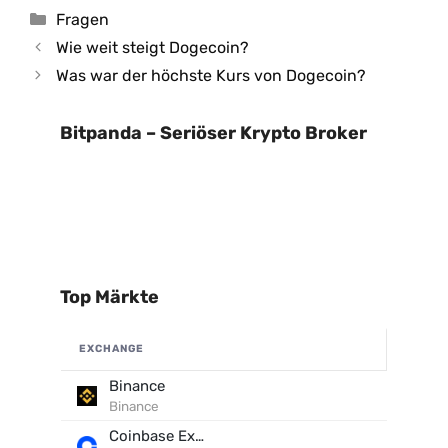
Kategorien
Fragen
Wie weit steigt Dogecoin?
Was war der höchste Kurs von Dogecoin?
Bitpanda – Seriöser Krypto Broker
Top Märkte
EXCHANGE
Binance
Binance
Coinbase Exchange