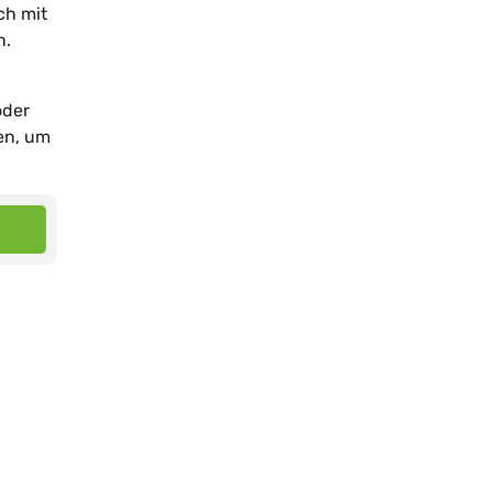
ch mit
n.
oder
en, um