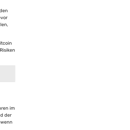
 den
evor
len,
itcoin
 Risiken
hren im
nd der
, wenn