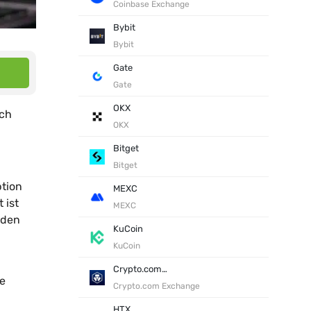
Coinbase Exchange
Bybit
Bybit
Gate
Gate
OKX
ich
OKX
Bitget
Bitget
ption
MEXC
 ist
MEXC
 den
KuCoin
KuCoin
Crypto.com Exchange
ie
Crypto.com Exchange
HTX