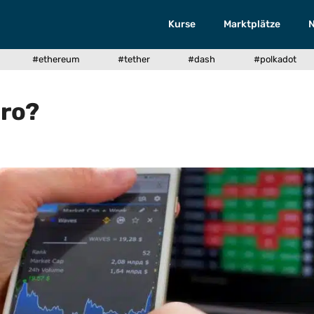
Kurse
Marktplätze
#ethereum
#tether
#dash
#polkadot
uro?