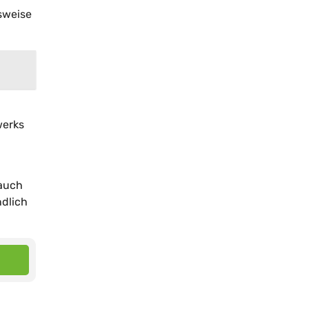
sweise
werks
 auch
ndlich