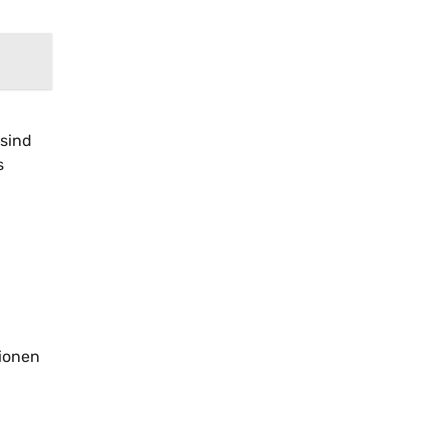
sind
s
tionen