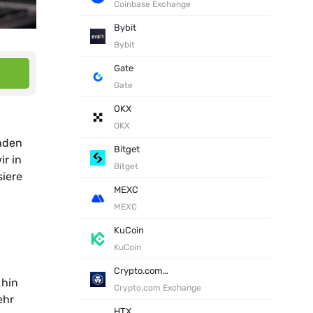
Coinbase Exchange
Bybit
Bybit
Gate
Gate
OKX
OKX
enden
Bitget
r in
Bitget
siere
MEXC
MEXC
KuCoin
KuCoin
Crypto.com Exchange
 hin
Crypto.com Exchange
ehr
HTX