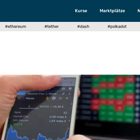
Kurse
Marktplätze
#ethereum
#tether
#dash
#polkadot