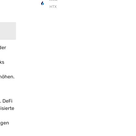
HTX
der
ks
höhen.
. DeFi
isierte
ngen