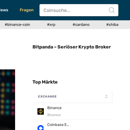
News
Fragen
#binance-coin
#xrp
#cardano
#shiba
Bitpanda – Seriöser Krypto Broker
Top Märkte
EXCHANGE
Binance
Binance
Coinbase Exchange