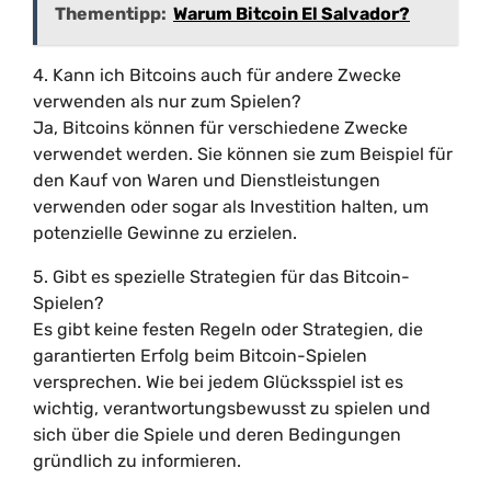
Thementipp:
Warum Bitcoin El Salvador?
4. Kann ich Bitcoins auch für andere Zwecke
verwenden als nur zum Spielen?
Ja, Bitcoins können für verschiedene Zwecke
verwendet werden. Sie können sie zum Beispiel für
den Kauf von Waren und Dienstleistungen
verwenden oder sogar als Investition halten, um
potenzielle Gewinne zu erzielen.
5. Gibt es spezielle Strategien für das Bitcoin-
Spielen?
Es gibt keine festen Regeln oder Strategien, die
garantierten Erfolg beim Bitcoin-Spielen
versprechen. Wie bei jedem Glücksspiel ist es
wichtig, verantwortungsbewusst zu spielen und
sich über die Spiele und deren Bedingungen
gründlich zu informieren.