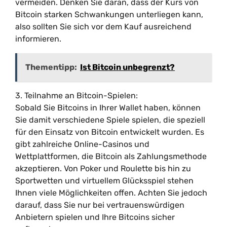
vermeiden. Denken Sie daran, dass der Kurs von
Bitcoin starken Schwankungen unterliegen kann,
also sollten Sie sich vor dem Kauf ausreichend
informieren.
Thementipp:
Ist Bitcoin unbegrenzt?
3. Teilnahme an Bitcoin-Spielen:
Sobald Sie Bitcoins in Ihrer Wallet haben, können
Sie damit verschiedene Spiele spielen, die speziell
für den Einsatz von Bitcoin entwickelt wurden. Es
gibt zahlreiche Online-Casinos und
Wettplattformen, die Bitcoin als Zahlungsmethode
akzeptieren. Von Poker und Roulette bis hin zu
Sportwetten und virtuellem Glücksspiel stehen
Ihnen viele Möglichkeiten offen. Achten Sie jedoch
darauf, dass Sie nur bei vertrauenswürdigen
Anbietern spielen und Ihre Bitcoins sicher