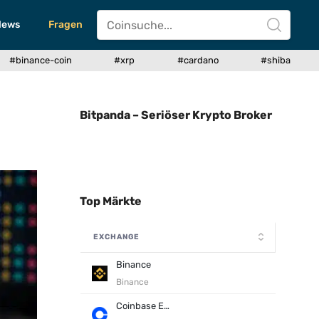
News
Fragen
#binance-coin
#xrp
#cardano
#shiba
Bitpanda – Seriöser Krypto Broker
Top Märkte
EXCHANGE
Binance
Binance
Coinbase Exchange