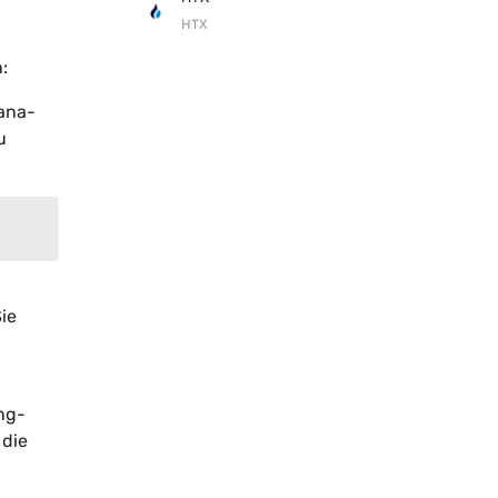
HTX
:
lana-
u
-
ie
ing-
 die