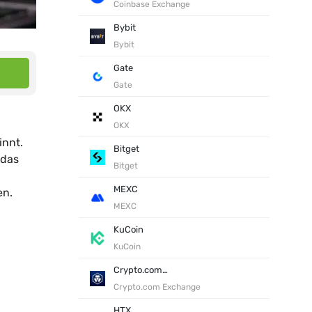
Coinbase Exchange
Bybit
Bybit
Gate
Gate
OKX
OKX
innt.
Bitget
 das
Bitget
MEXC
en.
MEXC
KuCoin
KuCoin
Crypto.com Exchange
Crypto.com Exchange
HTX