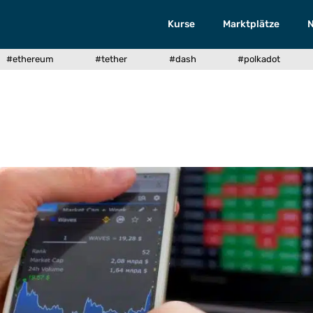
Kurse
Marktplätze
#ethereum
#tether
#dash
#polkadot