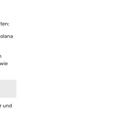
ten:
Solana
n
 wie
er und