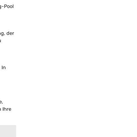
g-Pool
g, der
u
 In
e,
 Ihre