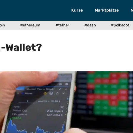
Kurse
Marktplätze
oin
#ethereum
#tether
#dash
#polkadot
n-Wallet?