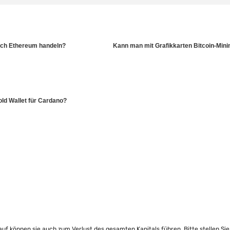
ich Ethereum handeln?
Kann man mit Grafikkarten Bitcoin-Mini
ld Wallet für Cardano?
lauf können sie auch zum Verlust des gesamten Kapitals führen. Bitte stellen Si