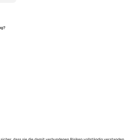
ng?
e sicher, dass sie die damit verbundenen Risiken vollständig verstanden