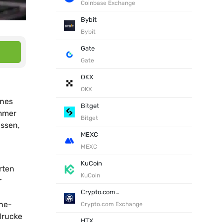
Coinbase Exchange
Bybit
Bybit
Gate
Gate
OKX
OKX
ines
Bitget
immer
Bitget
assen,
MEXC
MEXC
KuCoin
rten
KuCoin
r
Crypto.com Exchange
ine-
Crypto.com Exchange
drucke
HTX