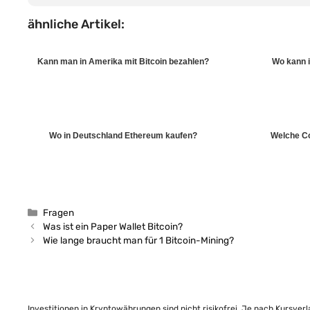
ähnliche Artikel:
Kann man in Amerika mit Bitcoin bezahlen?
Wo kann 
Wo in Deutschland Ethereum kaufen?
Welche Co
Kategorien
Fragen
Was ist ein Paper Wallet Bitcoin?
Wie lange braucht man für 1 Bitcoin-Mining?
Investitionen in Kryptowährungen sind nicht risikofrei. Je nach Kursver