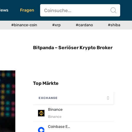
News
Fragen
#binance-coin
#xrp
#cardano
#shiba
Bitpanda – Seriöser Krypto Broker
Top Märkte
EXCHANGE
Binance
Binance
Coinbase Exchange