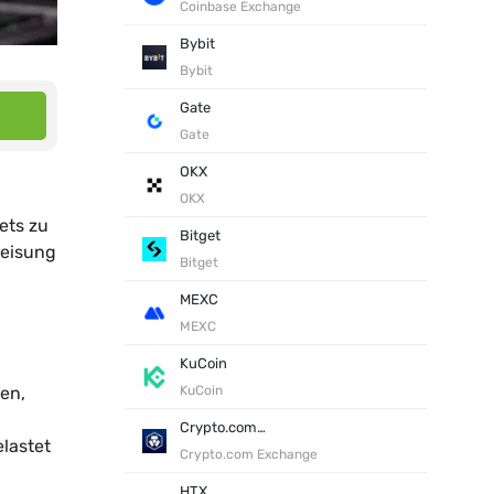
Coinbase Exchange
Bybit
Bybit
Gate
Gate
OKX
OKX
ets zu
Bitget
weisung
Bitget
MEXC
MEXC
KuCoin
ren,
KuCoin
Crypto.com Exchange
lastet
Crypto.com Exchange
HTX