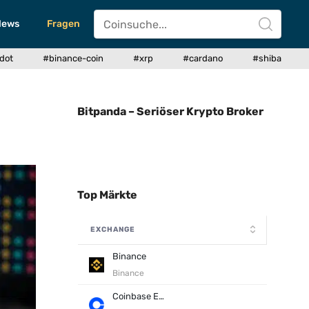
News
Fragen
dot
#binance-coin
#xrp
#cardano
#shiba
Bitpanda – Seriöser Krypto Broker
Top Märkte
EXCHANGE
Binance
Binance
Coinbase Exchange