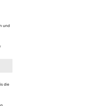
en und
r
is die
en.