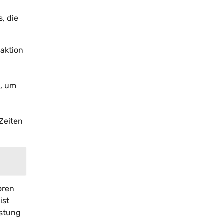
, die
saktion
n, um
Zeiten
oren
ist
astung