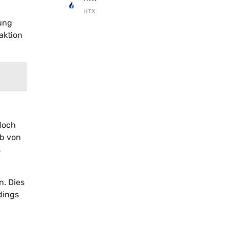
HTX
sung
aktion
doch
lb von
s
n. Dies
dings