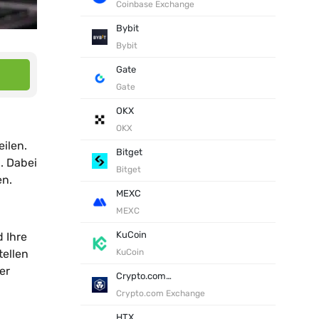
Coinbase Exchange
Bybit
Bybit
Gate
Gate
OKX
OKX
ilen.
Bitget
. Dabei
Bitget
en.
MEXC
MEXC
KuCoin
d Ihre
tellen
KuCoin
er
Crypto.com Exchange
Crypto.com Exchange
HTX