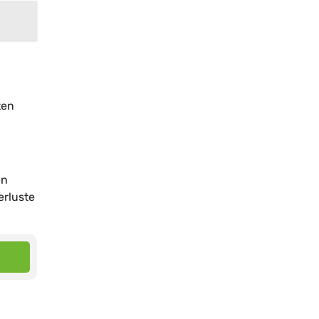
ten
en
erluste