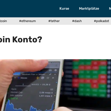
Kurse
Marktplätze
tcoin
#ethereum
#tether
#dash
#polkadot
oin Konto?