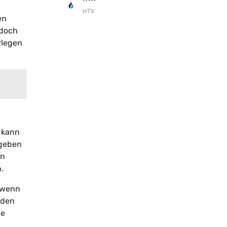
HTX
en
edoch
rlegen
 kann
 geben
en
.
, wenn
iden
ie