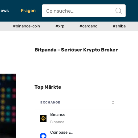
News
Fragen
#binance-coin
#xrp
#cardano
#shiba
Bitpanda – Seriöser Krypto Broker
Top Märkte
EXCHANGE
Binance
Binance
Coinbase Exchange