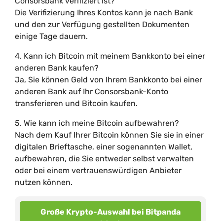
Consorsbank verifiziert ist?
Die Verifizierung Ihres Kontos kann je nach Bank
und den zur Verfügung gestellten Dokumenten
einige Tage dauern.
4. Kann ich Bitcoin mit meinem Bankkonto bei einer
anderen Bank kaufen?
Ja, Sie können Geld von Ihrem Bankkonto bei einer
anderen Bank auf Ihr Consorsbank-Konto
transferieren und Bitcoin kaufen.
5. Wie kann ich meine Bitcoin aufbewahren?
Nach dem Kauf Ihrer Bitcoin können Sie sie in einer
digitalen Brieftasche, einer sogenannten Wallet,
aufbewahren, die Sie entweder selbst verwalten
oder bei einem vertrauenswürdigen Anbieter
nutzen können.
Große Krypto-Auswahl bei Bitpanda