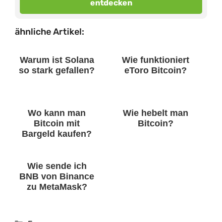
entdecken
ähnliche Artikel:
Warum ist Solana
Wie funktioniert
so stark gefallen?
eToro Bitcoin?
Wo kann man
Wie hebelt man
Bitcoin mit
Bitcoin?
Bargeld kaufen?
Wie sende ich
BNB von Binance
zu MetaMask?