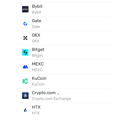
Bybit
Bybit
Gate
Gate
OKX
OKX
Bitget
Bitget
MEXC
MEXC
KuCoin
KuCoin
Crypto.com Exchange
Crypto.com Exchange
HTX
HTX