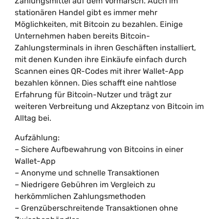
Zahlungsmittel auf dem Vormarsch. Auch im
stationären Handel gibt es immer mehr
Möglichkeiten, mit Bitcoin zu bezahlen. Einige
Unternehmen haben bereits Bitcoin-
Zahlungsterminals in ihren Geschäften installiert,
mit denen Kunden ihre Einkäufe einfach durch
Scannen eines QR-Codes mit ihrer Wallet-App
bezahlen können. Dies schafft eine nahtlose
Erfahrung für Bitcoin-Nutzer und trägt zur
weiteren Verbreitung und Akzeptanz von Bitcoin im
Alltag bei.
Aufzählung:
– Sichere Aufbewahrung von Bitcoins in einer
Wallet-App
– Anonyme und schnelle Transaktionen
– Niedrigere Gebühren im Vergleich zu
herkömmlichen Zahlungsmethoden
– Grenzüberschreitende Transaktionen ohne