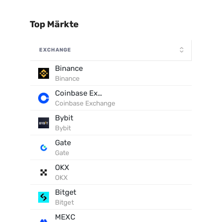
Top Märkte
EXCHANGE
Binance
Binance
Coinbase Exchange
Coinbase Exchange
Bybit
Bybit
Gate
Gate
OKX
OKX
Bitget
Bitget
MEXC