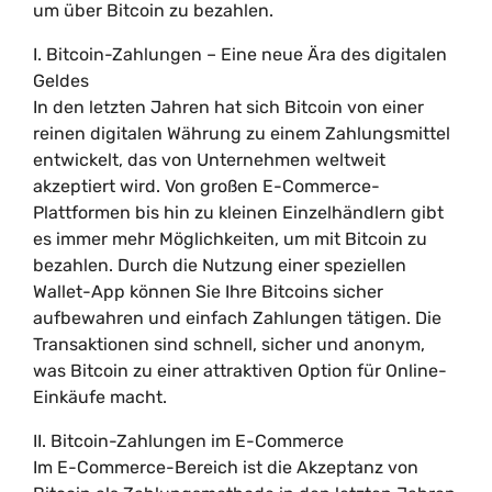
um über Bitcoin zu bezahlen.
I. Bitcoin-Zahlungen – Eine neue Ära des digitalen
Geldes
In den letzten Jahren hat sich Bitcoin von einer
reinen digitalen Währung zu einem Zahlungsmittel
entwickelt, das von Unternehmen weltweit
akzeptiert wird. Von großen E-Commerce-
Plattformen bis hin zu kleinen Einzelhändlern gibt
es immer mehr Möglichkeiten, um mit Bitcoin zu
bezahlen. Durch die Nutzung einer speziellen
Wallet-App können Sie Ihre Bitcoins sicher
aufbewahren und einfach Zahlungen tätigen. Die
Transaktionen sind schnell, sicher und anonym,
was Bitcoin zu einer attraktiven Option für Online-
Einkäufe macht.
II. Bitcoin-Zahlungen im E-Commerce
Im E-Commerce-Bereich ist die Akzeptanz von