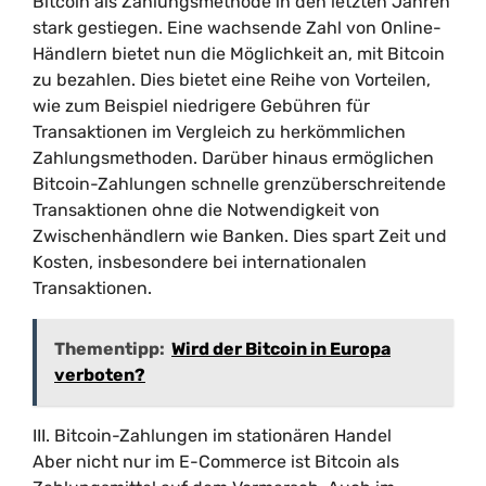
Bitcoin als Zahlungsmethode in den letzten Jahren
stark gestiegen. Eine wachsende Zahl von Online-
Händlern bietet nun die Möglichkeit an, mit Bitcoin
zu bezahlen. Dies bietet eine Reihe von Vorteilen,
wie zum Beispiel niedrigere Gebühren für
Transaktionen im Vergleich zu herkömmlichen
Zahlungsmethoden. Darüber hinaus ermöglichen
Bitcoin-Zahlungen schnelle grenzüberschreitende
Transaktionen ohne die Notwendigkeit von
Zwischenhändlern wie Banken. Dies spart Zeit und
Kosten, insbesondere bei internationalen
Transaktionen.
Thementipp:
Wird der Bitcoin in Europa
verboten?
III. Bitcoin-Zahlungen im stationären Handel
Aber nicht nur im E-Commerce ist Bitcoin als