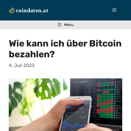
Zum
Inhalt
Menü
springen
Menu
Wie kann ich über Bitcoin
bezahlen?
4. Juli 2023