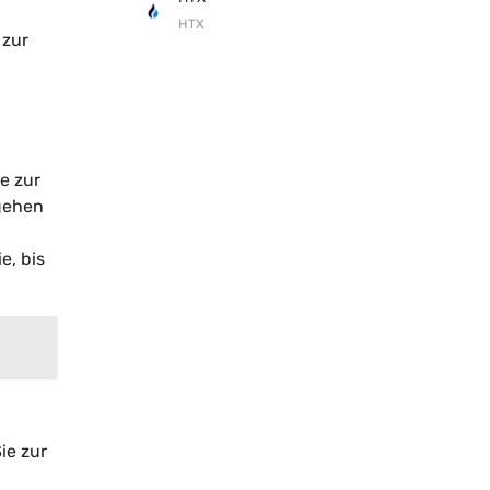
HTX
 zur
e zur
 gehen
e, bis
ie zur