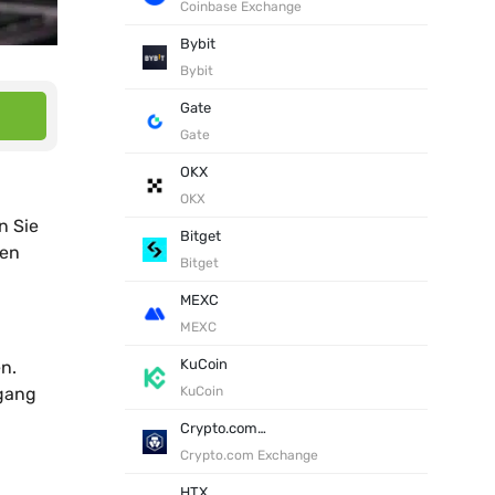
Coinbase Exchange
Bybit
Bybit
Gate
Gate
OKX
OKX
n Sie
Bitget
nen
Bitget
MEXC
MEXC
KuCoin
n.
rgang
KuCoin
Crypto.com Exchange
Crypto.com Exchange
HTX