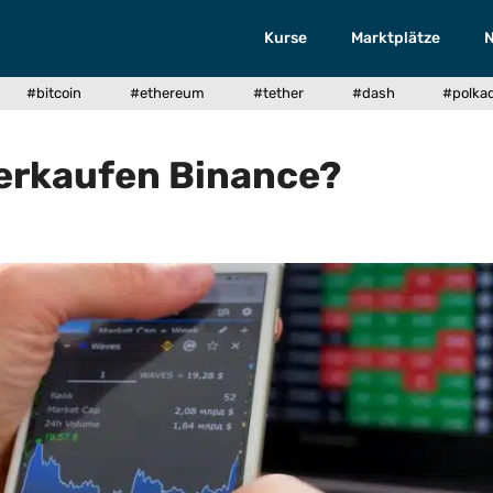
Kurse
Marktplätze
#bitcoin
#ethereum
#tether
#dash
#polka
verkaufen Binance?