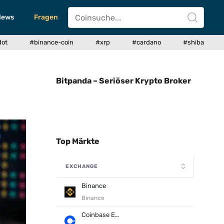
News
Fragen
dot
#binance-coin
#xrp
#cardano
#shiba
Bitpanda – Seriöser Krypto Broker
Top Märkte
EXCHANGE
Binance
Binance
Coinbase Exchange