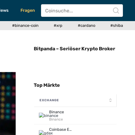
News
Fragen
#binance-coin
#xrp
#cardano
#shiba
Bitpanda – Seriöser Krypto Broker
Top Märkte
EXCHANGE
Binance
Binance
Coinbase Exchange