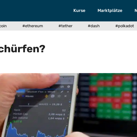
Kurse
Marktplätze
coin
#ethereum
#tether
#dash
#polkadot
schürfen?