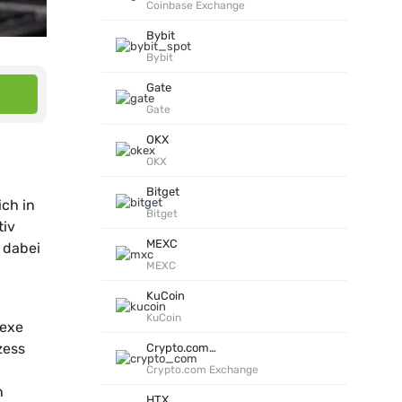
Coinbase Exchange
Bybit
Bybit
Gate
Gate
OKX
OKX
Bitget
ch in
Bitget
tiv
MEXC
 dabei
MEXC
KuCoin
KuCoin
lexe
zess
Crypto.com Exchange
Crypto.com Exchange
n
HTX