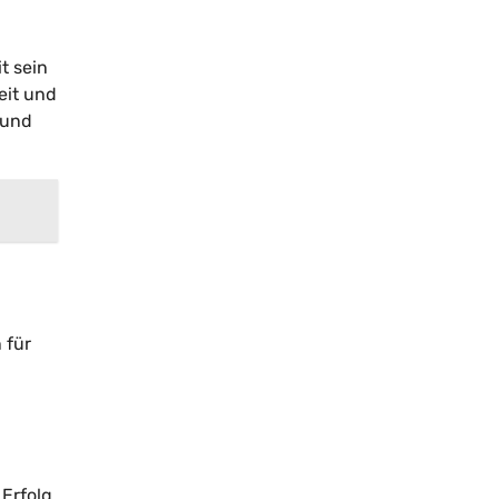
t sein
eit und
 und
 für
Erfolg