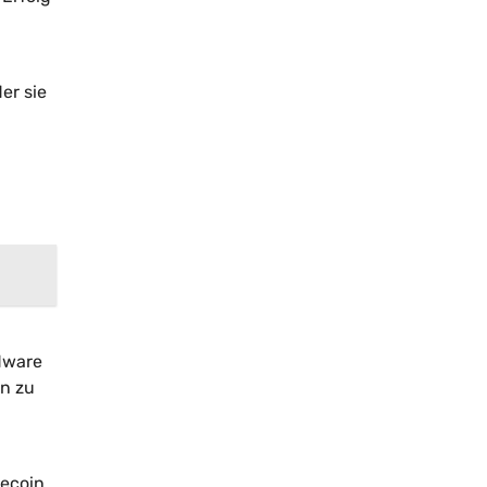
er sie
rdware
en zu
gecoin