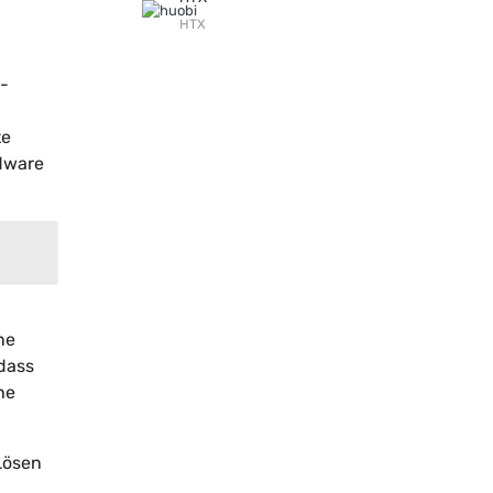
HTX
e-
te
rdware
ne
 dass
he
Lösen