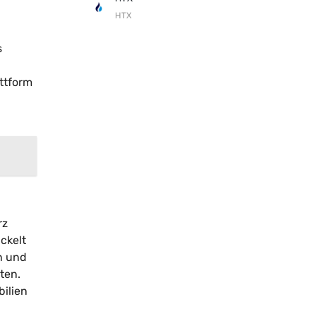
HTX
s
attform
rz
ckelt
n und
ten.
ilien