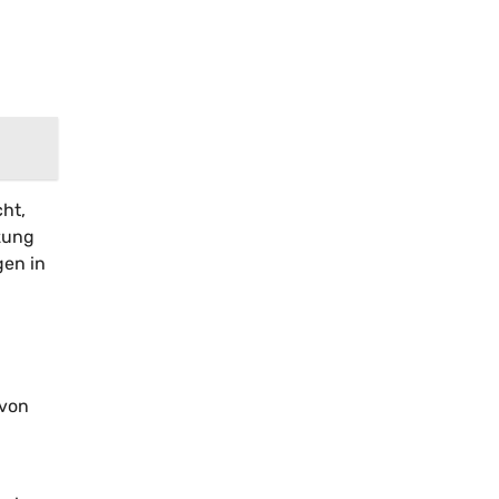
ht,
zung
gen in
 von