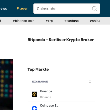
News
Fragen
t
#binance-coin
#xrp
#cardano
#shiba
Bitpanda – Seriöser Krypto Broker
Top Märkte
EXCHANGE
Binance
Binance
Coinbase Exchange