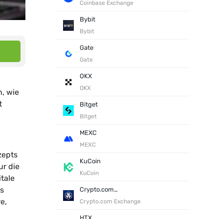
Coinbase Exchange
Bybit
Bybit
Gate
Gate
OKX
OKX
n, wie
t
Bitget
Bitget
MEXC
MEXC
zepts
KuCoin
ur die
KuCoin
tale
as
Crypto.com Exchange
e,
Crypto.com Exchange
HTX