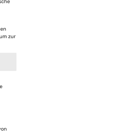
ische
len
eum zur
ie
von