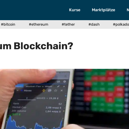
Kurse
Marktplätze
#bitcoin
#ethereum
#tether
#dash
#polkado
eum Blockchain?