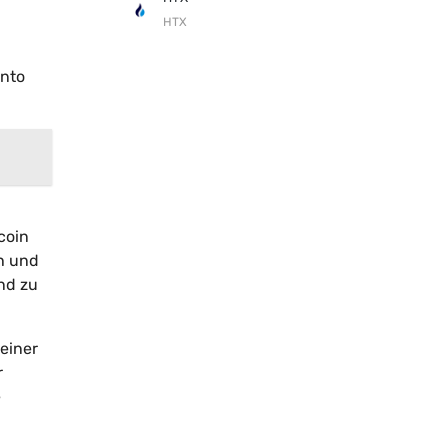
HTX
onto
coin
h und
nd zu
einer
r
e