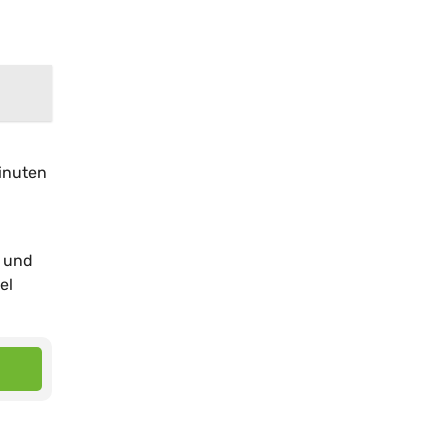
Minuten
e und
el