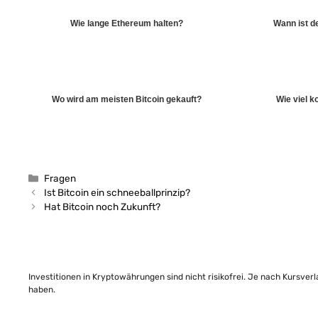
Wie lange Ethereum halten?
Wann ist de
Wo wird am meisten Bitcoin gekauft?
Wie viel k
Kategorien
Fragen
Ist Bitcoin ein schneeballprinzip?
Hat Bitcoin noch Zukunft?
Investitionen in Kryptowährungen sind nicht risikofrei. Je nach Kursver
haben.