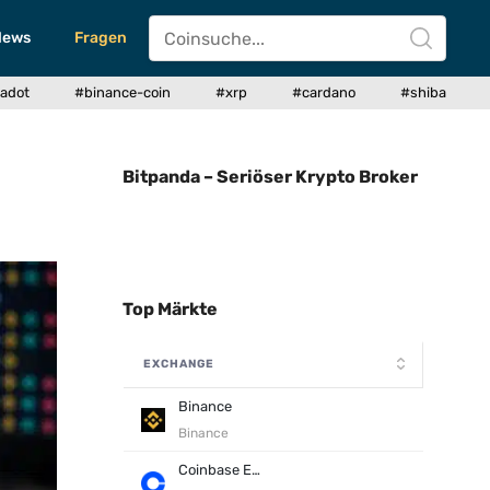
News
Fragen
adot
#binance-coin
#xrp
#cardano
#shiba
Bitpanda – Seriöser Krypto Broker
Top Märkte
EXCHANGE
Binance
Binance
Coinbase Exchange