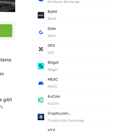
Coinbase Exchange
Bybit
Bybit
Gate
Gate
OKX
OKX
ystems
Bitget
Bitget
in
MEXC
MEXC
KuCoin
s gibt
KuCoin
n.
Crypto.com Exchange
Crypto.com Exchange
HTX