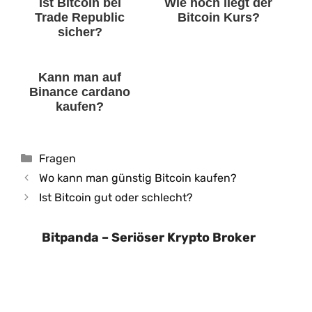
Ist Bitcoin bei
Wie hoch liegt der
Trade Republic
Bitcoin Kurs?
sicher?
Kann man auf
Binance cardano
kaufen?
Kategorien
Fragen
Wo kann man günstig Bitcoin kaufen?
Ist Bitcoin gut oder schlecht?
Bitpanda – Seriöser Krypto Broker