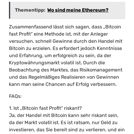
Thementipp:
Wo sind meine Ethereum?
Zusammenfassend lässt sich sagen, dass „Bitcoin
fast Profit“ eine Methode ist, mit der Anleger
versuchen, schnell Gewinne durch den Handel mit
Bitcoin zu erzielen. Es erfordert jedoch Kenntnisse
und Erfahrung, um erfolgreich zu sein, da der
Kryptowährungsmarkt volatil ist. Durch die
Beobachtung des Marktes, das Risikomanagement
und das Regelmäßiges Realisieren von Gewinnen
kann man seine Chancen auf Erfolg verbessern.
FAQs:
1. Ist „Bitcoin fast Profit“ riskant?
Ja, der Handel mit Bitcoin kann sehr riskant sein,
da der Markt volatil ist. Es ist ratsam, nur Geld zu
investieren, das Sie bereit sind zu verlieren, und ein