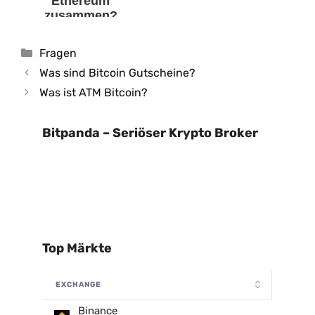
Ethereum
zusammen?
Kategorien
Fragen
Was sind Bitcoin Gutscheine?
Was ist ATM Bitcoin?
Bitpanda – Seriöser Krypto Broker
Top Märkte
EXCHANGE
Binance