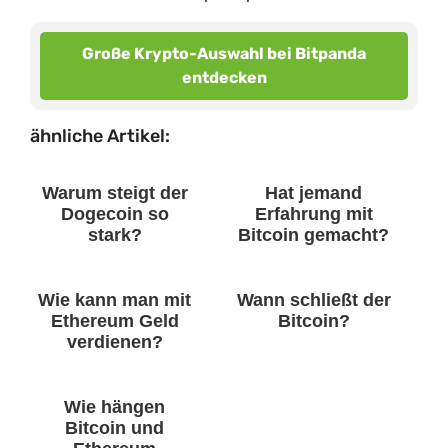
Große Krypto-Auswahl bei Bitpanda
entdecken
ähnliche Artikel:
Warum steigt der
Hat jemand
Dogecoin so
Erfahrung mit
stark?
Bitcoin gemacht?
Wie kann man mit
Wann schließt der
Ethereum Geld
Bitcoin?
verdienen?
Wie hängen
Bitcoin und