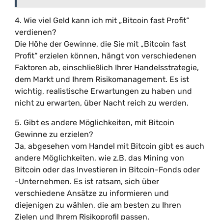
4. Wie viel Geld kann ich mit „Bitcoin fast Profit“
verdienen?
Die Höhe der Gewinne, die Sie mit „Bitcoin fast
Profit“ erzielen können, hängt von verschiedenen
Faktoren ab, einschließlich Ihrer Handelsstrategie,
dem Markt und Ihrem Risikomanagement. Es ist
wichtig, realistische Erwartungen zu haben und
nicht zu erwarten, über Nacht reich zu werden.
5. Gibt es andere Möglichkeiten, mit Bitcoin
Gewinne zu erzielen?
Ja, abgesehen vom Handel mit Bitcoin gibt es auch
andere Möglichkeiten, wie z.B. das Mining von
Bitcoin oder das Investieren in Bitcoin-Fonds oder
-Unternehmen. Es ist ratsam, sich über
verschiedene Ansätze zu informieren und
diejenigen zu wählen, die am besten zu Ihren
Zielen und Ihrem Risikoprofil passen.