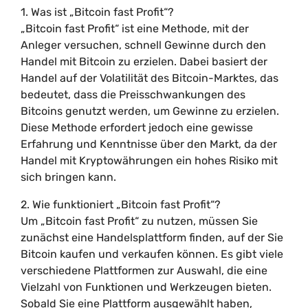
1. Was ist „Bitcoin fast Profit“?
„Bitcoin fast Profit“ ist eine Methode, mit der
Anleger versuchen, schnell Gewinne durch den
Handel mit Bitcoin zu erzielen. Dabei basiert der
Handel auf der Volatilität des Bitcoin-Marktes, das
bedeutet, dass die Preisschwankungen des
Bitcoins genutzt werden, um Gewinne zu erzielen.
Diese Methode erfordert jedoch eine gewisse
Erfahrung und Kenntnisse über den Markt, da der
Handel mit Kryptowährungen ein hohes Risiko mit
sich bringen kann.
2. Wie funktioniert „Bitcoin fast Profit“?
Um „Bitcoin fast Profit“ zu nutzen, müssen Sie
zunächst eine Handelsplattform finden, auf der Sie
Bitcoin kaufen und verkaufen können. Es gibt viele
verschiedene Plattformen zur Auswahl, die eine
Vielzahl von Funktionen und Werkzeugen bieten.
Sobald Sie eine Plattform ausgewählt haben,