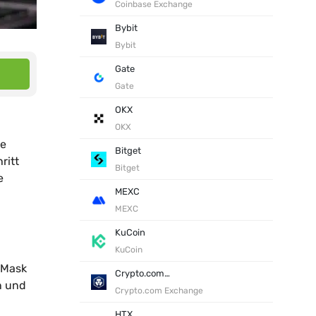
Coinbase Exchange
Bybit
Bybit
Gate
Gate
OKX
OKX
re
Bitget
ritt
Bitget
e
MEXC
MEXC
KuCoin
KuCoin
aMask
Crypto.com Exchange
n und
Crypto.com Exchange
HTX