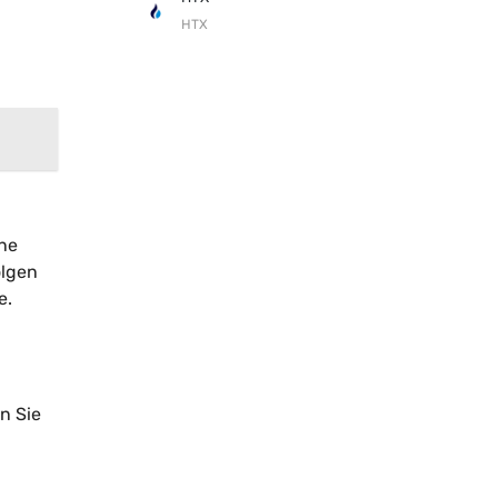
HTX
ine
olgen
e.
n Sie