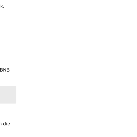
k,
e BNB
n die