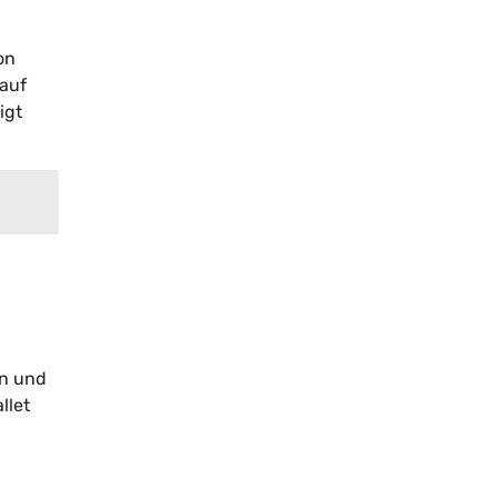
on
 auf
igt
en und
llet