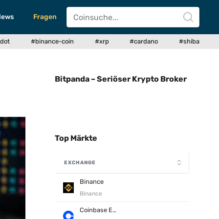
News
Fragen
dot
#binance-coin
#xrp
#cardano
#shiba
Bitpanda – Seriöser Krypto Broker
Top Märkte
EXCHANGE
Binance
Binance
Coinbase Exchange