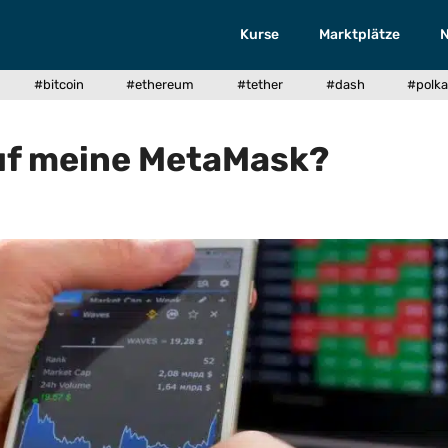
Kurse
Marktplätze
#bitcoin
#ethereum
#tether
#dash
#polka
uf meine MetaMask?