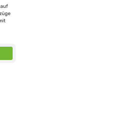
 auf
rzüge
mit