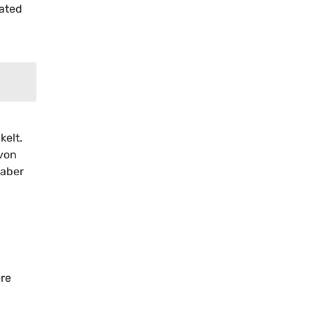
ated
kelt.
von
 aber
ere