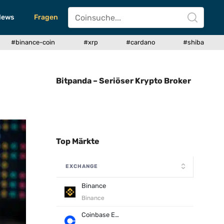
News
Fragen
#binance-coin
#xrp
#cardano
#shiba
Bitpanda – Seriöser Krypto Broker
Top Märkte
EXCHANGE
Binance
Binance
Coinbase Exchange