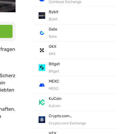
Coinbase Exchange
Bybit
Bybit
Gate
Gate
OKX
 fragen
OKX
Bitget
Bitget
 Scherz
MEXC
oin
MEXC
liebten
KuCoin
KuCoin
haften.
n
Crypto.com Exchange
Crypto.com Exchange
HTX