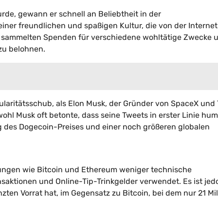
de, gewann er schnell an Beliebtheit in der
iner freundlichen und spaßigen Kultur, die von der Internet
ammelten Spenden für verschiedene wohltätige Zwecke 
 zu belohnen.
ularitätsschub, als Elon Musk, der Gründer von SpaceX und 
hl Musk oft betonte, dass seine Tweets in erster Linie hum
g des Dogecoin-Preises und einer noch größeren globalen
ungen wie Bitcoin und Ethereum weniger technische
nsaktionen und Online-Tip-Trinkgelder verwendet. Es ist jed
ten Vorrat hat, im Gegensatz zu Bitcoin, bei dem nur 21 Mi