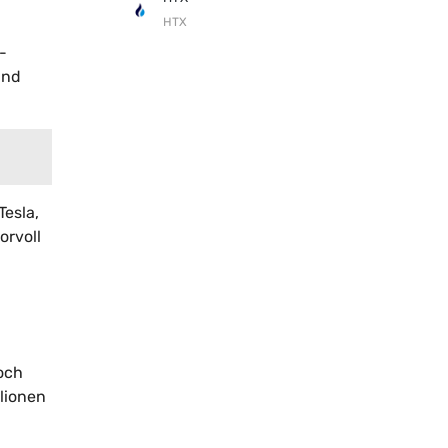
HTX
-
und
Tesla,
orvoll
och
llionen