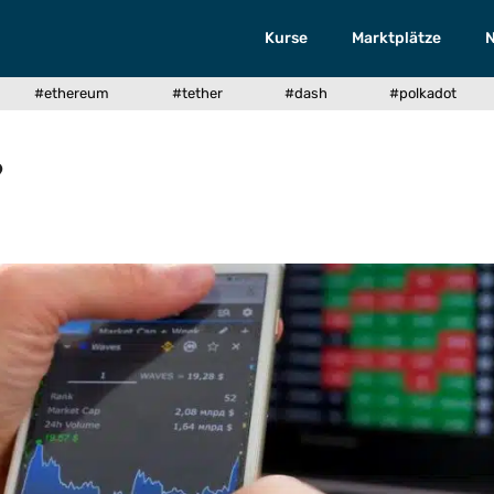
Kurse
Marktplätze
#ethereum
#tether
#dash
#polkadot
?