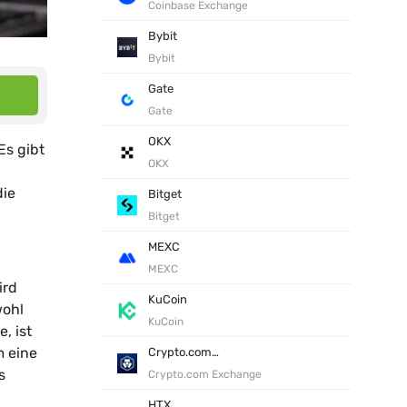
Coinbase Exchange
Bybit
Bybit
Gate
Gate
OKX
Es gibt
OKX
die
Bitget
Bitget
MEXC
MEXC
ird
KuCoin
wohl
KuCoin
, ist
m eine
Crypto.com Exchange
s
Crypto.com Exchange
HTX