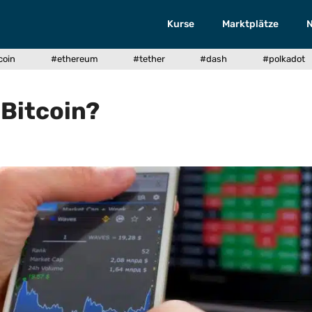
Kurse
Marktplätze
coin
#ethereum
#tether
#dash
#polkadot
 Bitcoin?