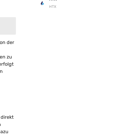
HTX
von der
ben zu
rfolgt
on
direkt
n
dazu