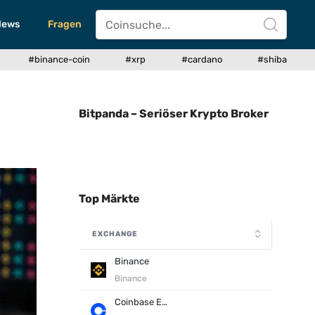
News
Fragen
#binance-coin
#xrp
#cardano
#shiba
Bitpanda – Seriöser Krypto Broker
Top Märkte
EXCHANGE
Binance
Binance
Coinbase Exchange