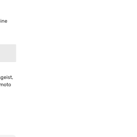
eine
geist,
amoto