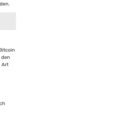
rden.
Bitcoin
n den
 Art
ich