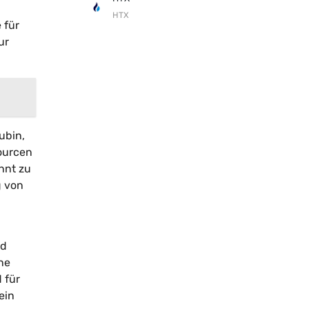
HTX
 für
ur
ubin,
ourcen
nnt zu
g von
nd
ne
 für
ein