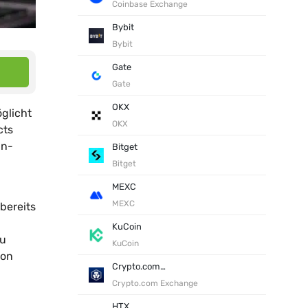
Coinbase Exchange
Bybit
Bybit
Gate
Gate
OKX
glicht
OKX
cts
in-
Bitget
Bitget
MEXC
MEXC
bereits
KuCoin
zu
KuCoin
von
Crypto.com Exchange
Crypto.com Exchange
HTX