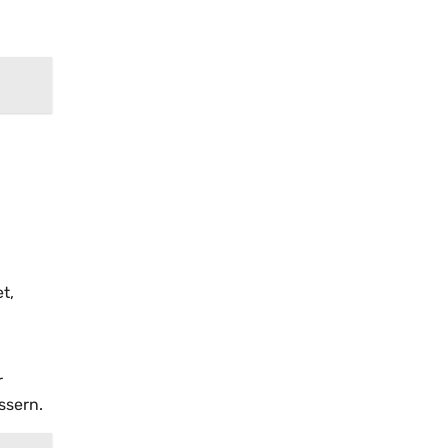
t,
r
ssern.