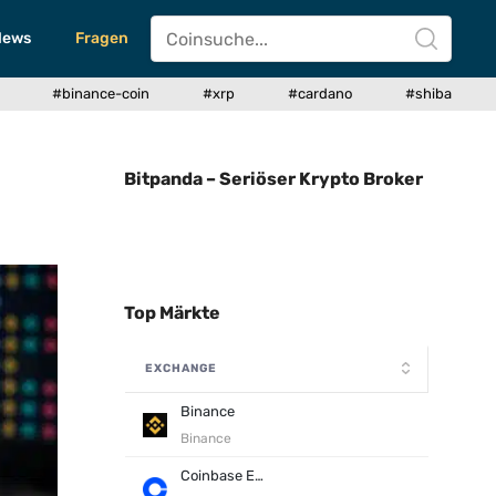
News
Fragen
#binance-coin
#xrp
#cardano
#shiba
Bitpanda – Seriöser Krypto Broker
Top Märkte
EXCHANGE
Binance
Binance
Coinbase Exchange