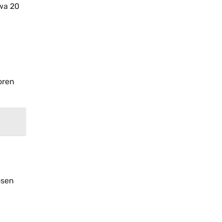
twa 20
oren
ösen