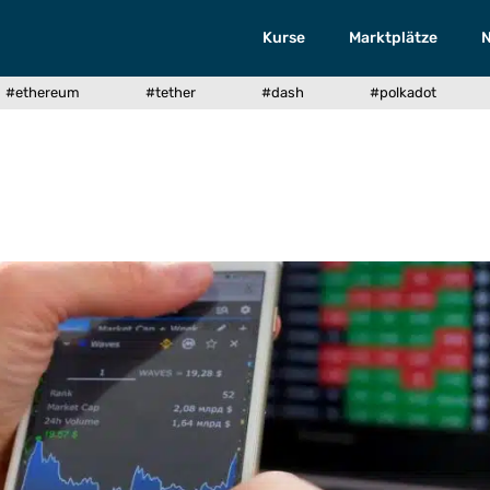
Kurse
Marktplätze
#ethereum
#tether
#dash
#polkadot