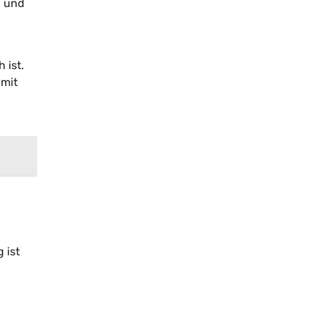
n und
 ist.
 mit
 ist