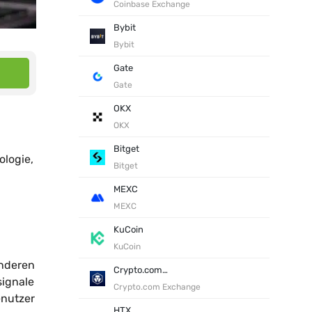
Coinbase Exchange
Bybit
Bybit
Gate
Gate
OKX
OKX
Bitget
ologie,
Bitget
MEXC
MEXC
KuCoin
KuCoin
anderen
Crypto.com Exchange
signale
Crypto.com Exchange
enutzer
HTX