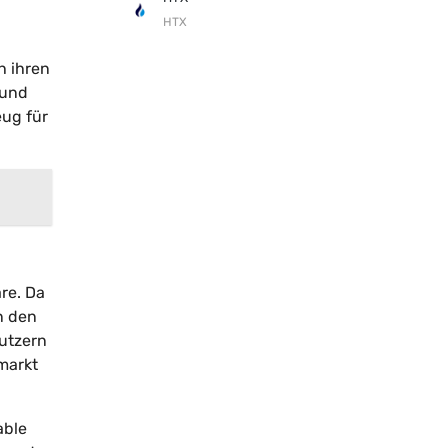
HTX
h ihren
 und
ug für
are. Da
n den
utzern
markt
able