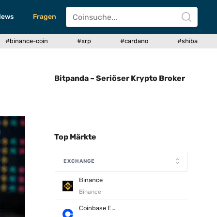
News
Fragen
#binance-coin
#xrp
#cardano
#shiba
Bitpanda – Seriöser Krypto Broker
Top Märkte
EXCHANGE
Binance
Binance
Coinbase Exchange