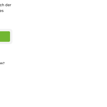
ach der
es
eum?