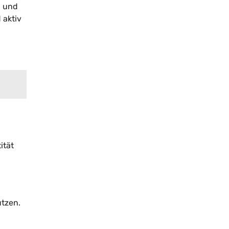
n und
 aktiv
n
ität
tzen.