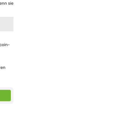
enn sie
tcoin-
den