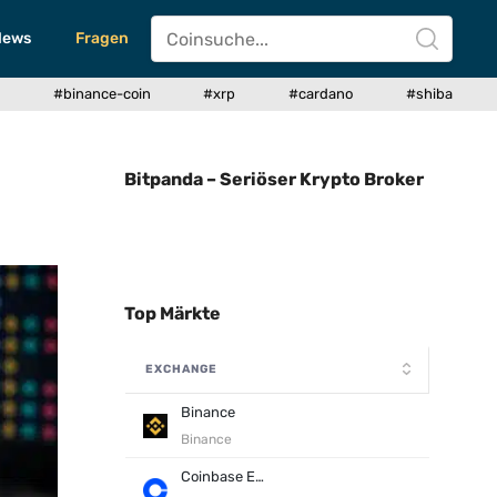
News
Fragen
#binance-coin
#xrp
#cardano
#shiba
Bitpanda – Seriöser Krypto Broker
Top Märkte
EXCHANGE
Binance
Binance
Coinbase Exchange