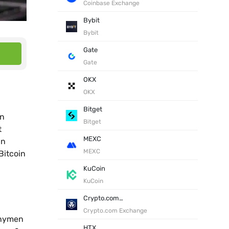
Coinbase Exchange
Bybit
Bybit
Gate
Gate
OKX
OKX
Bitget
en
Bitget
t
MEXC
In
MEXC
Bitcoin
KuCoin
KuCoin
Crypto.com Exchange
Crypto.com Exchange
onymen
HTX