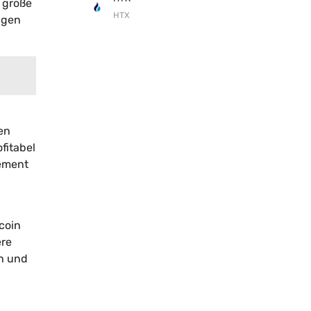
e große
HTX
ngen
ten
fitabel
gement
coin
ere
en und