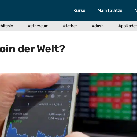
Kurse
Marktplätze
bitcoin
#ethereum
#tether
#dash
#polkadot
oin der Welt?