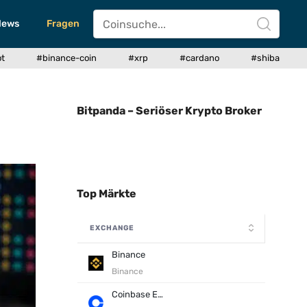
News
Fragen
ot
#binance-coin
#xrp
#cardano
#shiba
Bitpanda – Seriöser Krypto Broker
Top Märkte
EXCHANGE
Binance
Binance
Coinbase Exchange