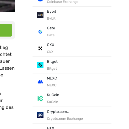
Coinbase Exchange
Bybit
Bybit
Gate
Gate
OKX
tieg
OKX
achtet
nauer
Bitget
 Lassen
Bitget
on
MEXC
MEXC
e
KuCoin
ür
KuCoin
ang des
Crypto.com Exchange
Crypto.com Exchange
HTX