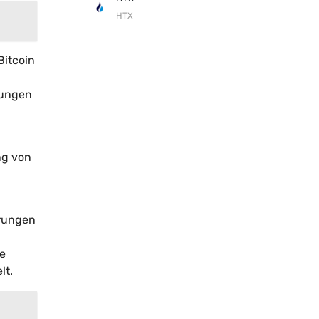
HTX
Bitcoin
rungen
ng von
hrungen
ie
lt.