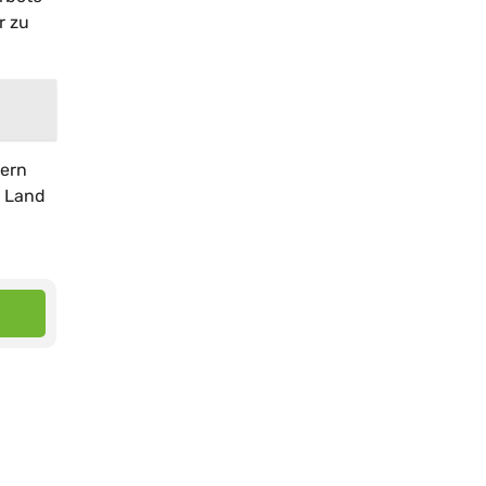
r zu
dern
n Land