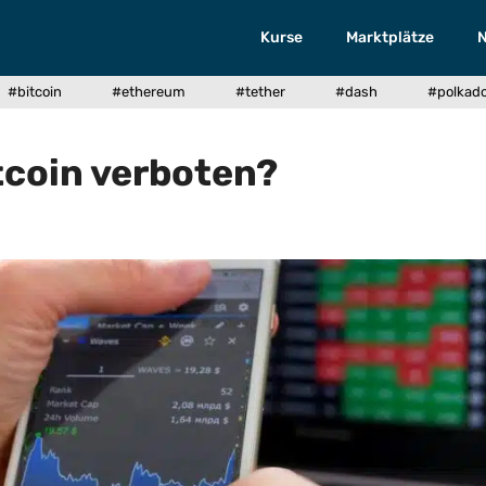
Kurse
Marktplätze
#bitcoin
#ethereum
#tether
#dash
#polkad
tcoin verboten?