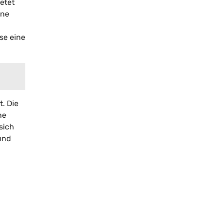
etet
ine
se eine
t. Die
ne
sich
 und