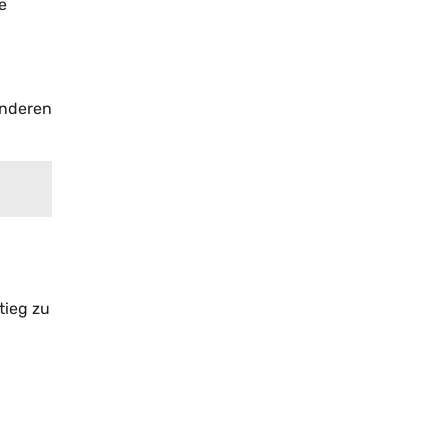
e
anderen
tieg zu