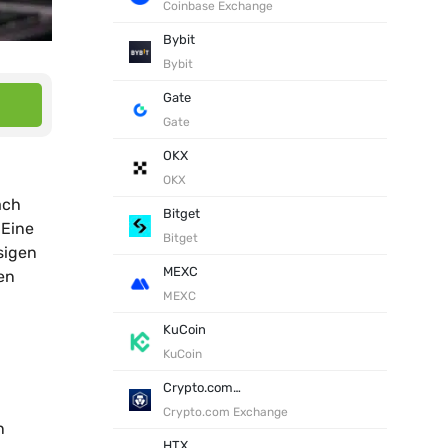
Coinbase Exchange
Bybit
Bybit
Gate
Gate
OKX
OKX
ach
Bitget
 Eine
Bitget
sigen
MEXC
en
MEXC
KuCoin
KuCoin
Crypto.com Exchange
Crypto.com Exchange
n
HTX