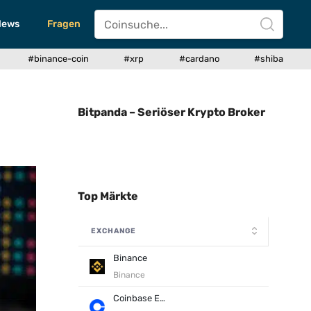
News
Fragen
#binance-coin
#xrp
#cardano
#shiba
Bitpanda – Seriöser Krypto Broker
Top Märkte
EXCHANGE
Binance
Binance
Coinbase Exchange