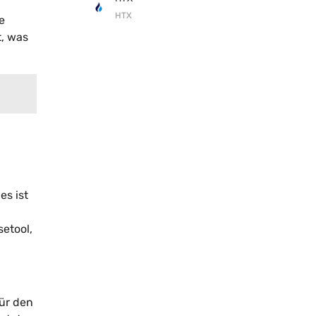
HTX
e
t, was
es ist
etool,
für den