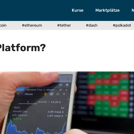
Kurse
Marktplätze
coin
#ethereum
#tether
#dash
#polkadot
Platform?