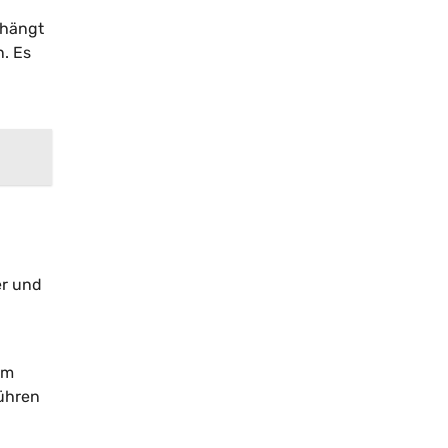
 hängt
n. Es
er und
um
bühren