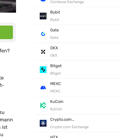
Coinbase Exchange
Bybit
Bybit
Gate
Gate
OKX
ufen?
OKX
Bitget
Bitget
te
MEXC
t-
MEXC
KuCoin
KuCoin
 zu
lsmann
Crypto.com Exchange
 ist
Crypto.com Exchange
zu
HTX