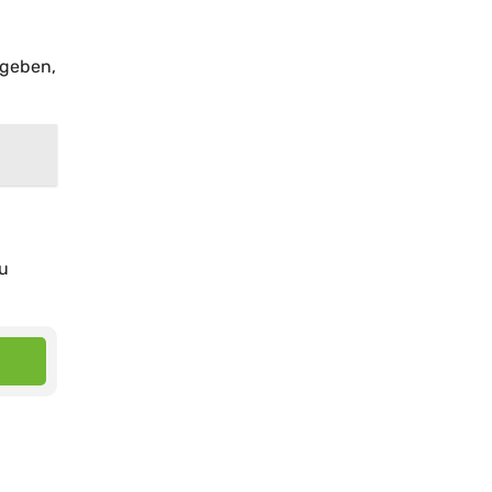
 geben,
zu