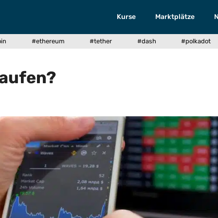
Kurse
Marktplätze
oin
#ethereum
#tether
#dash
#polkadot
kaufen?