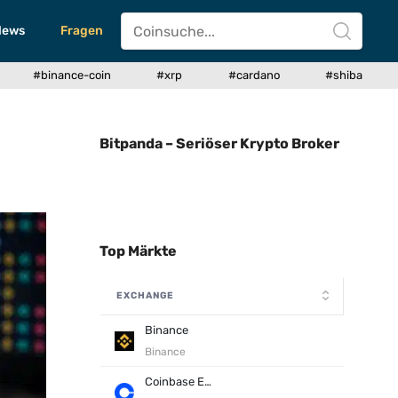
News
Fragen
#binance-coin
#xrp
#cardano
#shiba
Bitpanda – Seriöser Krypto Broker
Top Märkte
EXCHANGE
Binance
Binance
Coinbase Exchange