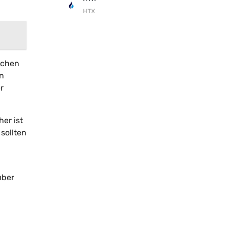
HTX
ichen
en
r
er ist
sollten
über