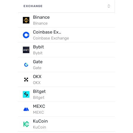
EXCHANGE
Binance
Binance
Coinbase Exchange
Coinbase Exchange
Bybit
Bybit
Gate
Gate
OKX
OKX
Bitget
Bitget
MEXC
MEXC
KuCoin
KuCoin