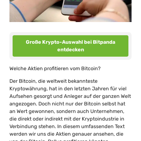
Große Krypto-Auswahl bei Bitpanda
entdecken
Welche Aktien profitieren vom Bitcoin?
Der Bitcoin, die weltweit bekannteste
Kryptowährung, hat in den letzten Jahren für viel
Aufsehen gesorgt und Anleger auf der ganzen Welt
angezogen. Doch nicht nur der Bitcoin selbst hat
an Wert gewonnen, sondern auch Unternehmen,
die direkt oder indirekt mit der Kryptoindustrie in
Verbindung stehen. In diesem umfassenden Text
werden wir uns die Aktien genauer ansehen, die