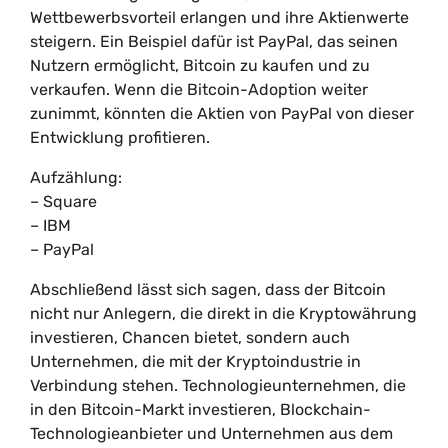
Wettbewerbsvorteil erlangen und ihre Aktienwerte
steigern. Ein Beispiel dafür ist PayPal, das seinen
Nutzern ermöglicht, Bitcoin zu kaufen und zu
verkaufen. Wenn die Bitcoin-Adoption weiter
zunimmt, könnten die Aktien von PayPal von dieser
Entwicklung profitieren.
Aufzählung:
– Square
– IBM
– PayPal
Abschließend lässt sich sagen, dass der Bitcoin
nicht nur Anlegern, die direkt in die Kryptowährung
investieren, Chancen bietet, sondern auch
Unternehmen, die mit der Kryptoindustrie in
Verbindung stehen. Technologieunternehmen, die
in den Bitcoin-Markt investieren, Blockchain-
Technologieanbieter und Unternehmen aus dem