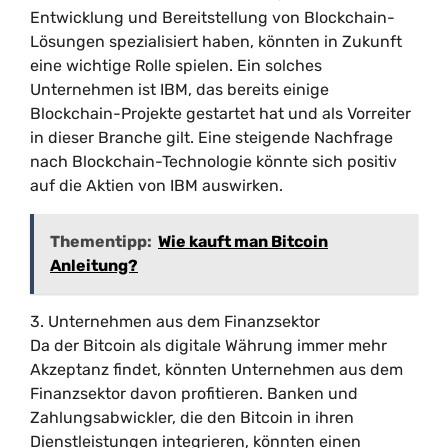
Entwicklung und Bereitstellung von Blockchain-
Lösungen spezialisiert haben, könnten in Zukunft
eine wichtige Rolle spielen. Ein solches
Unternehmen ist IBM, das bereits einige
Blockchain-Projekte gestartet hat und als Vorreiter
in dieser Branche gilt. Eine steigende Nachfrage
nach Blockchain-Technologie könnte sich positiv
auf die Aktien von IBM auswirken.
Thementipp:
Wie kauft man Bitcoin
Anleitung?
3. Unternehmen aus dem Finanzsektor
Da der Bitcoin als digitale Währung immer mehr
Akzeptanz findet, könnten Unternehmen aus dem
Finanzsektor davon profitieren. Banken und
Zahlungsabwickler, die den Bitcoin in ihren
Dienstleistungen integrieren, könnten einen