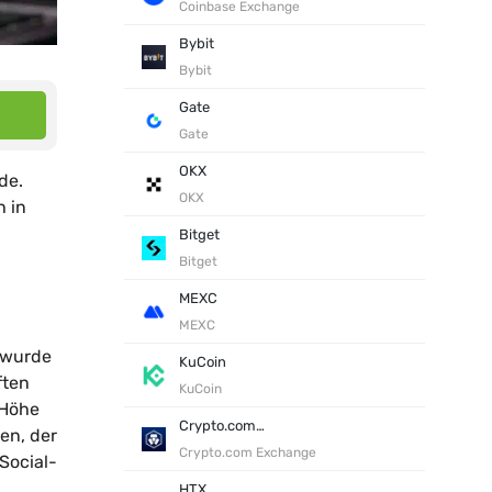
Coinbase Exchange
Bybit
Bybit
Gate
Gate
OKX
de.
OKX
h in
Bitget
Bitget
MEXC
MEXC
 wurde
KuCoin
ften
KuCoin
 Höhe
Crypto.com Exchange
en, der
Crypto.com Exchange
Social-
HTX