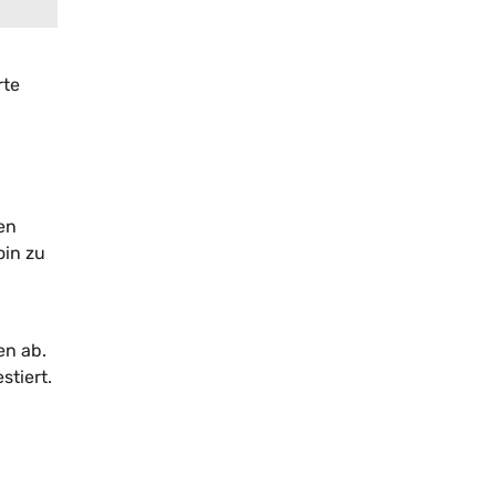
rte
en
oin zu
en ab.
stiert.