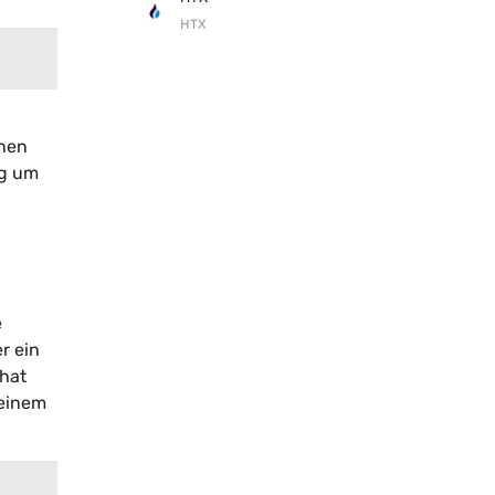
HTX
inen
ng um
e
r ein
hat
seinem