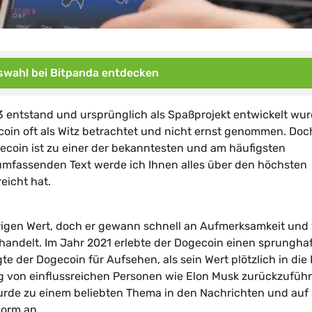
wahl bei Bitpanda entdecken
3 entstand und ursprünglich als Spaßprojekt entwickelt wur
coin oft als Witz betrachtet und nicht ernst genommen. Doc
ecoin ist zu einer der bekanntesten und am häufigsten
mfassenden Text werde ich Ihnen alles über den höchsten
eicht hat.
rigen Wert, doch er gewann schnell an Aufmerksamkeit und
andelt. Im Jahr 2021 erlebte der Dogecoin einen sprungha
te der Dogecoin für Aufsehen, als sein Wert plötzlich in die
ng von einflussreichen Personen wie Elon Musk zurückzuführ
rde zu einem beliebten Thema in den Nachrichten und auf 
norm an.