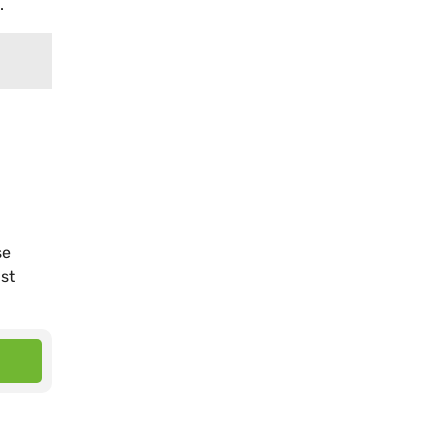
.
se
st