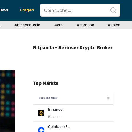
News
Fragen
t
#binance-coin
#xrp
#cardano
#shiba
Bitpanda – Seriöser Krypto Broker
Top Märkte
EXCHANGE
Binance
Binance
Coinbase Exchange