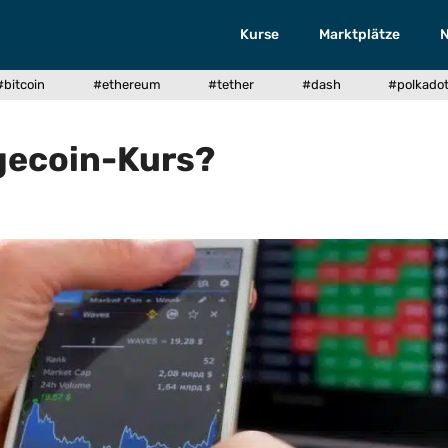
Kurse
Marktplätze
#bitcoin
#ethereum
#tether
#dash
#polkado
gecoin-Kurs?