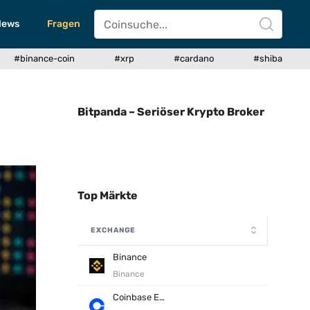
News
Fragen
#binance-coin
#xrp
#cardano
#shiba
Bitpanda – Seriöser Krypto Broker
Top Märkte
EXCHANGE
Binance
Binance
Coinbase Exchange