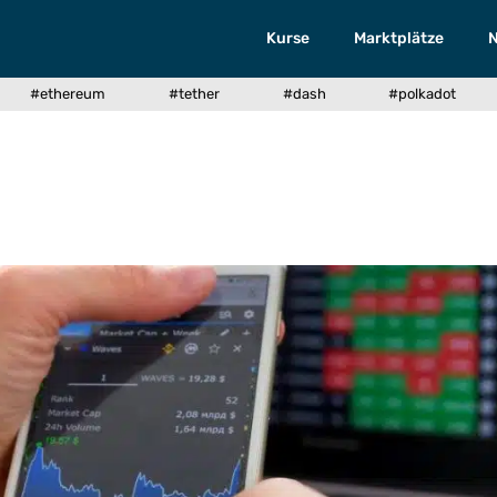
Kurse
Marktplätze
#ethereum
#tether
#dash
#polkadot