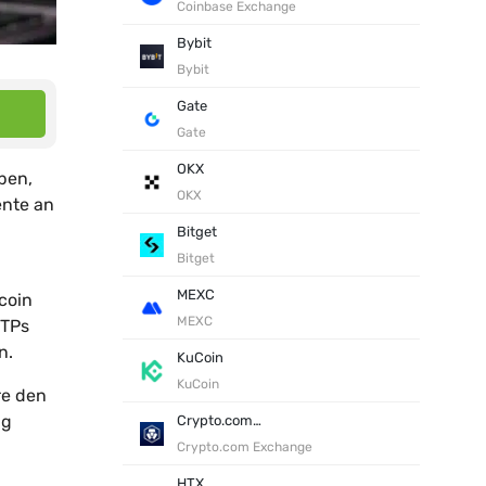
Coinbase Exchange
Bybit
Bybit
Gate
Gate
OKX
ben,
OKX
ente an
Bitget
Bitget
MEXC
coin
MEXC
ETPs
n.
KuCoin
KuCoin
re den
ng
Crypto.com Exchange
Crypto.com Exchange
HTX