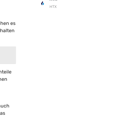
HTX
chen es
 halten
nteile
inen
auch
was