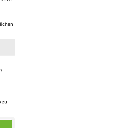
lichen
n
s zu