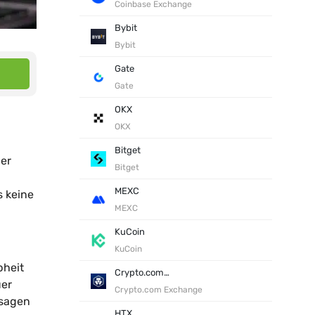
Coinbase Exchange
Bybit
Bybit
Gate
Gate
OKX
OKX
Bitget
der
Bitget
MEXC
s keine
MEXC
KuCoin
KuCoin
pheit
Crypto.com Exchange
uer
Crypto.com Exchange
 sagen
HTX