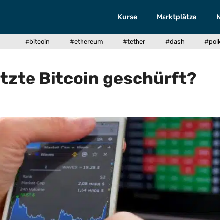
Kurse
Marktplätze
?
#bitcoin
#ethereum
#tether
#dash
#pol
etzte Bitcoin geschürft?