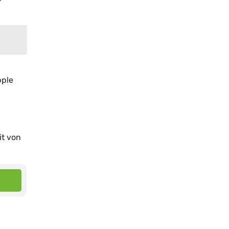
pple
it von