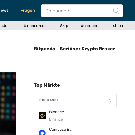
News
Fragen
kadot
#binance-coin
#xrp
#cardano
#shiba
Bitpanda – Seriöser Krypto Broker
Top Märkte
EXCHANGE
Binance
Binance
Coinbase Exchange