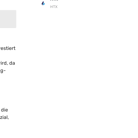
HTX
estiert
ird, da
ng-
 die
ial,