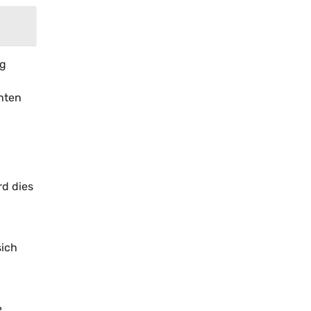
ng
nten
rd dies
sich
e