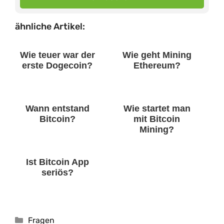
ähnliche Artikel:
Wie teuer war der
Wie geht Mining
erste Dogecoin?
Ethereum?
Wann entstand
Wie startet man
Bitcoin?
mit Bitcoin
Mining?
Ist Bitcoin App
seriös?
Kategorien
Fragen