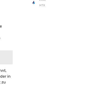
HTX
ie
n
nnt,
der in
t zu