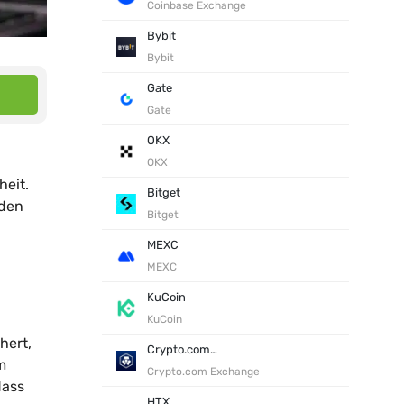
Coinbase Exchange
Bybit
Bybit
Gate
Gate
OKX
OKX
heit.
Bitget
rden
Bitget
MEXC
MEXC
KuCoin
KuCoin
hert,
Crypto.com Exchange
m
Crypto.com Exchange
dass
HTX