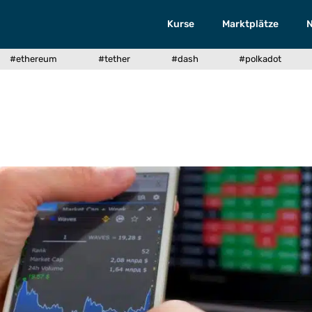
Kurse
Marktplätze
#ethereum
#tether
#dash
#polkadot