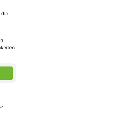
 die
n.
hkeiten
n?