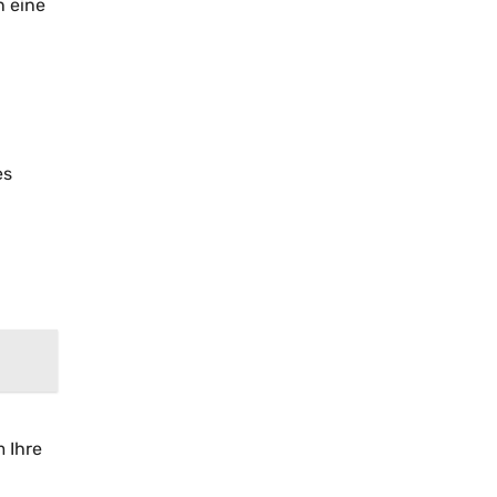
n eine
es
 Ihre