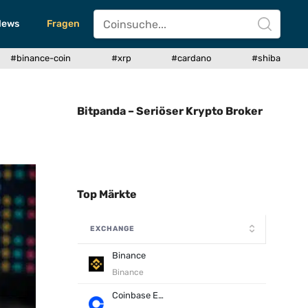
News
Fragen
#binance-coin
#xrp
#cardano
#shiba
Bitpanda – Seriöser Krypto Broker
Top Märkte
EXCHANGE
Binance
Binance
Coinbase Exchange