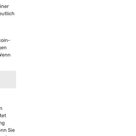
iner
eutlich
coin-
gen
 Wenn
en
tet
ng
enn Sie