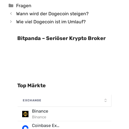
Kategorien
Fragen
Wann wird der Dogecoin steigen?
Wie viel Dogecoin ist im Umlauf?
Bitpanda – Seriöser Krypto Broker
Top Märkte
EXCHANGE
Binance
Binance
Coinbase Exchange