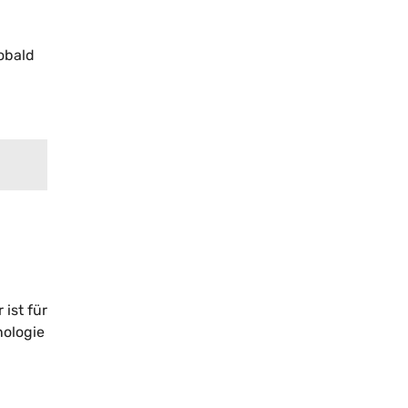
obald
ist für
nologie