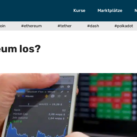
Kurse
Marktplätze
oin
#ethereum
#tether
#dash
#polkadot
eum los?