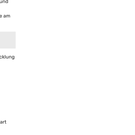
 und
se am
icklung
art