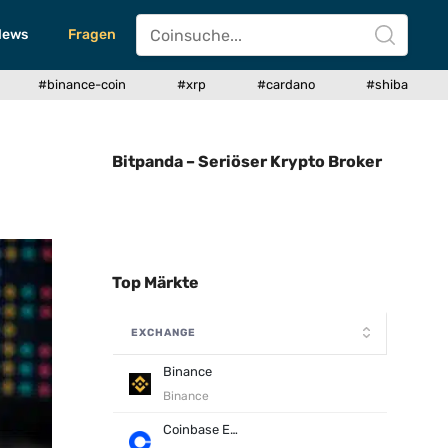
News
Fragen
#binance-coin
#xrp
#cardano
#shiba
Bitpanda – Seriöser Krypto Broker
Top Märkte
EXCHANGE
Binance
Binance
Coinbase Exchange