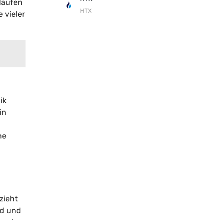
laufen
HTX
 vieler
ik
in
ne
zieht
nd und