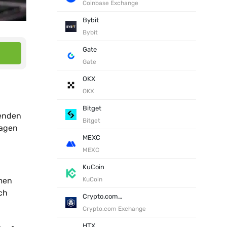
Coinbase Exchange
Bybit
Bybit
Gate
Gate
OKX
OKX
Bitget
senden
Bitget
ragen
MEXC
MEXC
KuCoin
hmen
KuCoin
ch
Crypto.com Exchange
Crypto.com Exchange
HTX