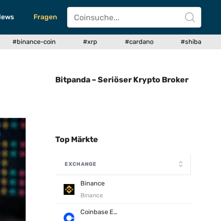
News
Fragen
#binance-coin
#xrp
#cardano
#shiba
Bitpanda – Seriöser Krypto Broker
Top Märkte
EXCHANGE
Binance
Binance
Coinbase Exchange