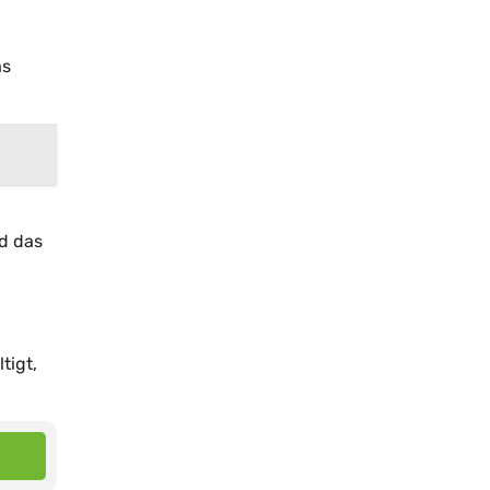
as
d das
tigt,