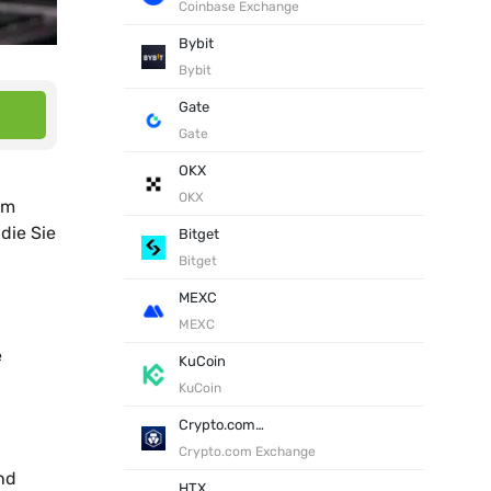
Coinbase Exchange
Bybit
Bybit
Gate
Gate
OKX
OKX
om
die Sie
Bitget
Bitget
MEXC
MEXC
e
KuCoin
KuCoin
Crypto.com Exchange
Crypto.com Exchange
nd
HTX