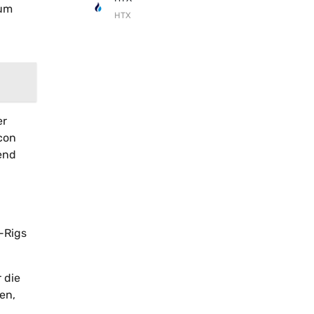
 um
HTX
n
er
con
rend
-Rigs
 die
en,