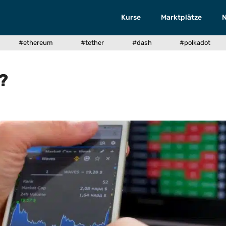
Kurse
Marktplätze
#ethereum
#tether
#dash
#polkadot
?