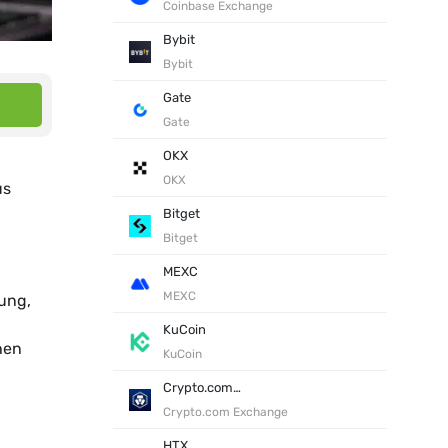
Coinbase Exchange
Bybit
Bybit
Gate
Gate
OKX
OKX
us
Bitget
Bitget
MEXC
MEXC
ung,
KuCoin
hen
KuCoin
Crypto.com Exchange
Crypto.com Exchange
HTX