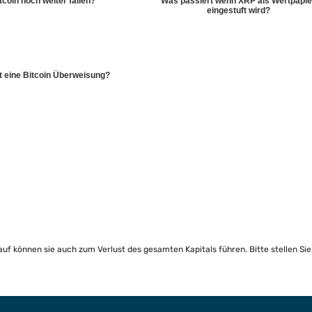
tcoin noch weiter fallen?
Was passiert wenn XRP als Wertpapie
eingestuft wird?
rt eine Bitcoin Überweisung?
lauf können sie auch zum Verlust des gesamten Kapitals führen. Bitte stellen Si