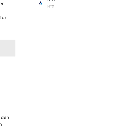
er
HTX
für
-
s den
n