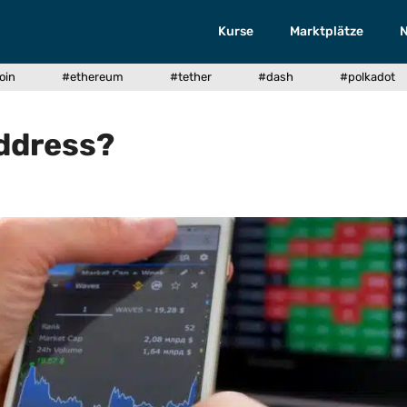
Kurse
Marktplätze
oin
#ethereum
#tether
#dash
#polkadot
address?