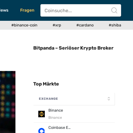
News
Fragen
#binance-coin
#xrp
#cardano
#shiba
Bitpanda – Seriöser Krypto Broker
Top Märkte
EXCHANGE
Binance
Binance
Coinbase Exchange