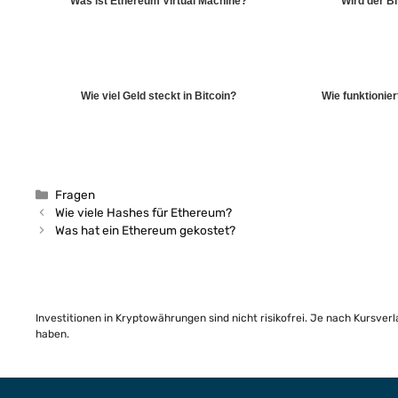
Was ist Ethereum Virtual Machine?
Wird der Bi
Wie viel Geld steckt in Bitcoin?
Wie funktionie
Kategorien
Fragen
Wie viele Hashes für Ethereum?
Was hat ein Ethereum gekostet?
Investitionen in Kryptowährungen sind nicht risikofrei. Je nach Kursver
haben.