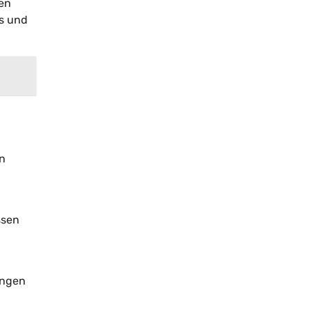
den
ts und
en
ssen
ungen