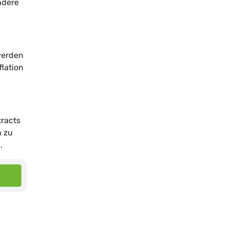
ndere
werden
flation
tracts
n zu
.