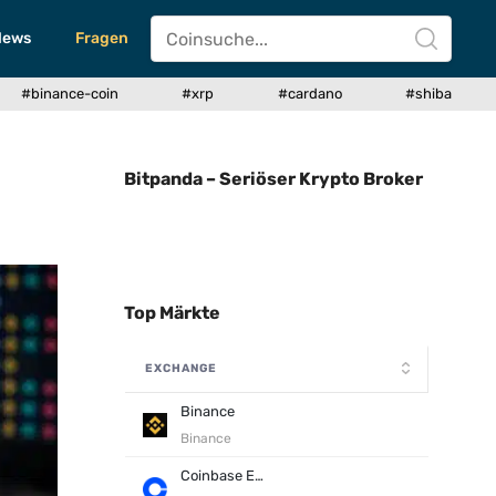
News
Fragen
#binance-coin
#xrp
#cardano
#shiba
Bitpanda – Seriöser Krypto Broker
Top Märkte
EXCHANGE
Binance
Binance
Coinbase Exchange