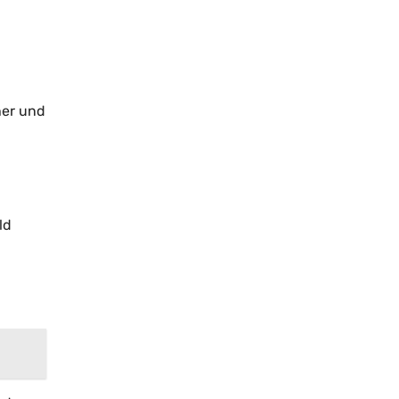
her und
ld