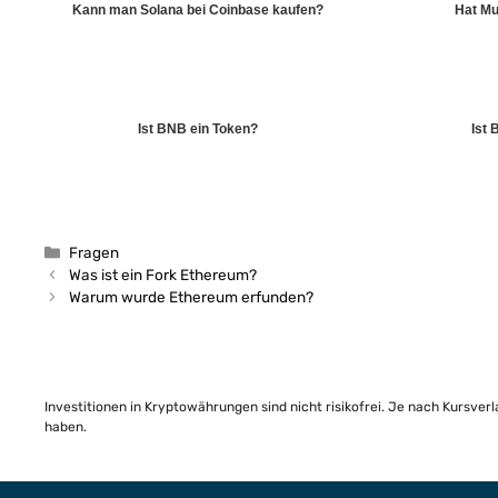
Kann man Solana bei Coinbase kaufen?
Hat Mu
Ist BNB ein Token?
Ist 
Kategorien
Fragen
Was ist ein Fork Ethereum?
Warum wurde Ethereum erfunden?
Investitionen in Kryptowährungen sind nicht risikofrei. Je nach Kursver
haben.