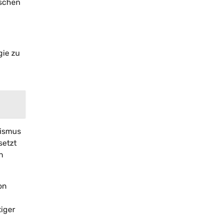
ischen
gie zu
nismus
setzt
n
on
iger