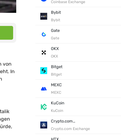
Coinbase Exchange
Bybit
Bybit
Gate
Gate
OKX
OKX
n von
Bitget
eht. In
Bitget
n
MEXC
MEXC
KuCoin
alik
KuCoin
ungen
Crypto.com Exchange
würde,
Crypto.com Exchange
HTX