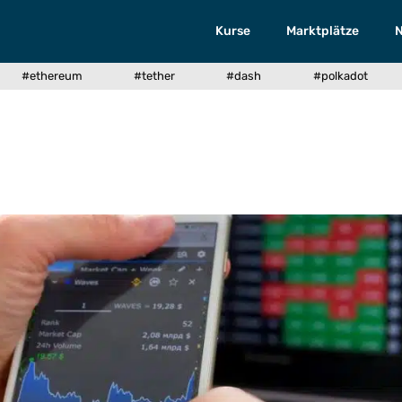
Kurse
Marktplätze
#ethereum
#tether
#dash
#polkadot