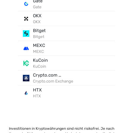
Gate
Gate
OKX
OKX
Bitget
Bitget
MEXC
MEXC
KuCoin
KuCoin
Crypto.com Exchange
Crypto.com Exchange
HTX
HTX
Investitionen in Kryptowährungen sind nicht risikofrei. Je nach