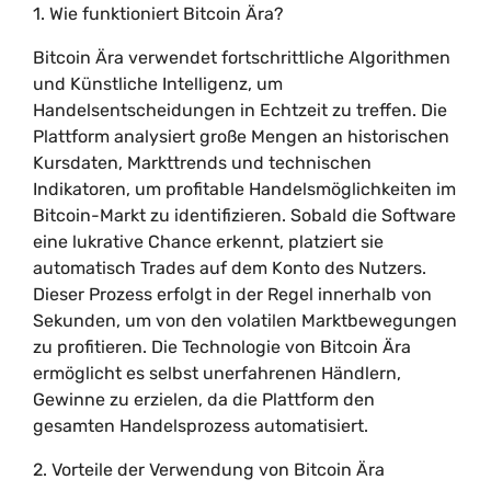
1. Wie funktioniert Bitcoin Ära?
Bitcoin Ära verwendet fortschrittliche Algorithmen
und Künstliche Intelligenz, um
Handelsentscheidungen in Echtzeit zu treffen. Die
Plattform analysiert große Mengen an historischen
Kursdaten, Markttrends und technischen
Indikatoren, um profitable Handelsmöglichkeiten im
Bitcoin-Markt zu identifizieren. Sobald die Software
eine lukrative Chance erkennt, platziert sie
automatisch Trades auf dem Konto des Nutzers.
Dieser Prozess erfolgt in der Regel innerhalb von
Sekunden, um von den volatilen Marktbewegungen
zu profitieren. Die Technologie von Bitcoin Ära
ermöglicht es selbst unerfahrenen Händlern,
Gewinne zu erzielen, da die Plattform den
gesamten Handelsprozess automatisiert.
2. Vorteile der Verwendung von Bitcoin Ära