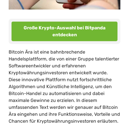
Große Krypto-Auswahl bei Bitpanda
entdecken
Bitcoin Ära ist eine bahnbrechende
Handelsplattform, die von einer Gruppe talentierter
Softwareentwickler und erfahrenen
Kryptowährungsinvestoren entwickelt wurde.
Diese innovative Plattform nutzt fortschrittliche
Algorithmen und Künstliche Intelligenz, um den
Bitcoin-Handel zu automatisieren und dabei
maximale Gewinne zu erzielen. In diesem
umfassenden Text werden wir genauer auf Bitcoin
Ära eingehen und ihre Funktionsweise, Vorteile und
Chancen für Kryptowährungsinvestoren erläutern.