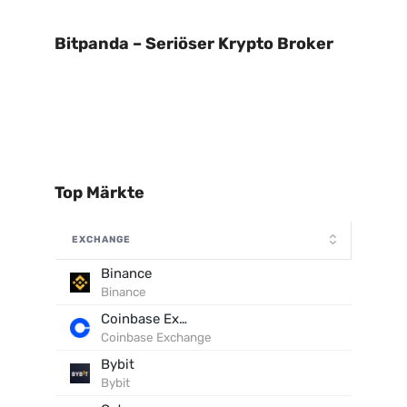
Bitpanda – Seriöser Krypto Broker
Top Märkte
EXCHANGE
Binance
Binance
Coinbase Exchange
Coinbase Exchange
Bybit
Bybit