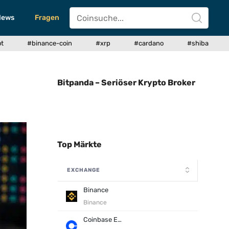
News
Fragen
ot
#binance-coin
#xrp
#cardano
#shiba
Bitpanda – Seriöser Krypto Broker
Top Märkte
EXCHANGE
Binance
Binance
Coinbase Exchange