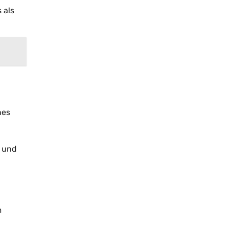
 als
hes
o und
m