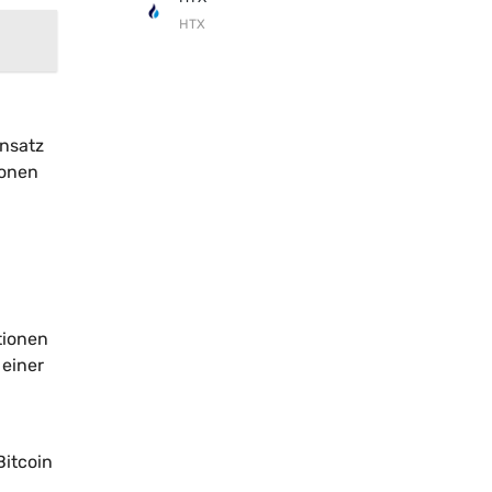
HTX
ensatz
ionen
tionen
 einer
itcoin