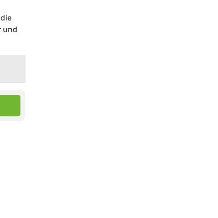
 die
r und