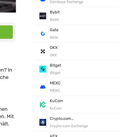
Coinbase Exchange
Bybit
Bybit
Gate
Gate
OKX
OKX
Bitget
en? In
Bitget
lche
MEXC
MEXC
KuCoin
chen
KuCoin
n. Mit
Crypto.com Exchange
ält.
Crypto.com Exchange
HTX