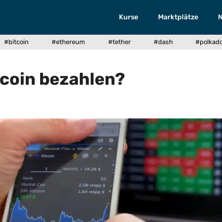
Kurse
Marktplätze
#bitcoin
#ethereum
#tether
#dash
#polkad
coin bezahlen?