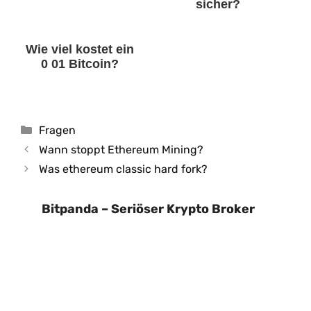
sicher?
Wie viel kostet ein
0 01 Bitcoin?
Kategorien
Fragen
Wann stoppt Ethereum Mining?
Was ethereum classic hard fork?
Bitpanda – Seriöser Krypto Broker