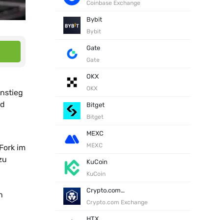
Coinbase Exchange
Bybit
Bybit
Gate
Gate
OKX
OKX
nstieg
nd
Bitget
Bitget
MEXC
MEXC
Fork im
zu
KuCoin
KuCoin
Crypto.com Exchange
n
Crypto.com Exchange
HTX