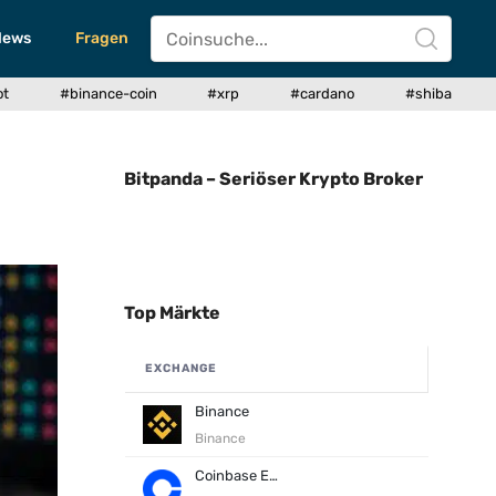
News
Fragen
ot
#binance-coin
#xrp
#cardano
#shiba
Bitpanda – Seriöser Krypto Broker
Top Märkte
EXCHANGE
Binance
Binance
Coinbase Exchange