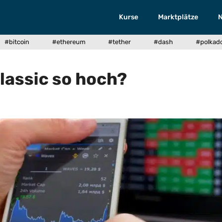
Kurse
Marktplätze
#bitcoin
#ethereum
#tether
#dash
#polkad
assic so hoch?