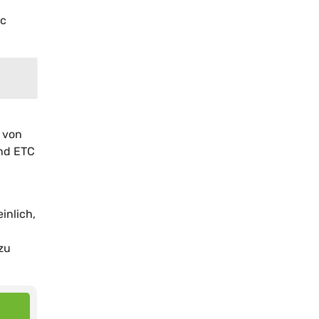
ic
 von
und ETC
inlich,
zu