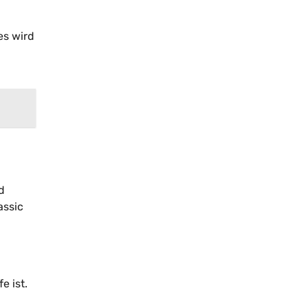
es wird
d
assic
e ist.