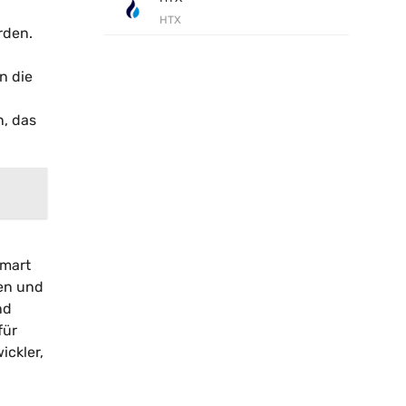
HTX
rden.
n die
n, das
Smart
sen und
nd
für
ickler,