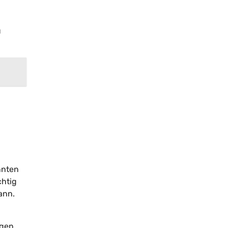
u
nnten
chtig
ann.
ngen