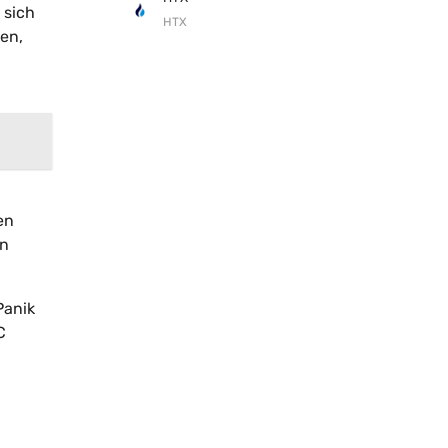
 sich
HTX
en,
en
en
Panik
C