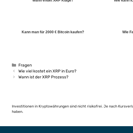
Wann endet XRP Klage?
Wie kann ic
Kann man für 2000 € Bitcoin kaufen?
Wie F
Kategorien
Fragen
Wie viel kostet ein XRP in Euro?
Wann ist der XRP Prozess?
Investitionen in Kryptowährungen sind nicht risikofrei. Je nach Kursver
haben.