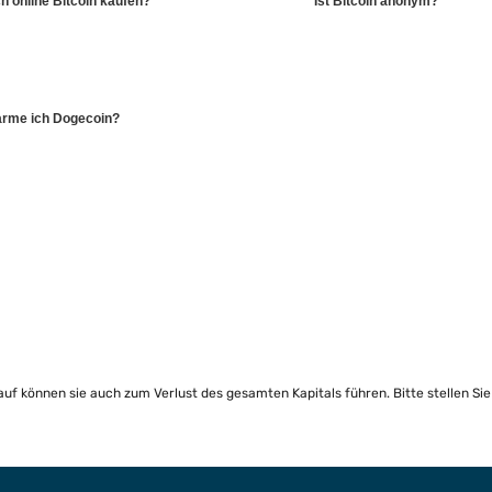
h online Bitcoin kaufen?
Ist Bitcoin anonym?
arme ich Dogecoin?
lauf können sie auch zum Verlust des gesamten Kapitals führen. Bitte stellen Si