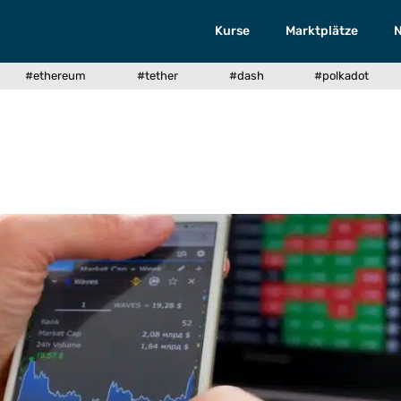
Kurse
Marktplätze
#ethereum
#tether
#dash
#polkadot