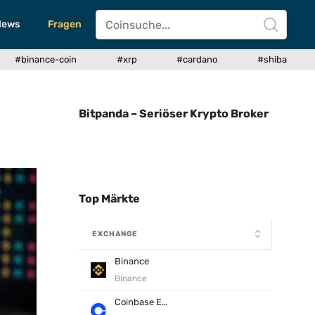
News
Fragen
#binance-coin
#xrp
#cardano
#shiba
Bitpanda – Seriöser Krypto Broker
Top Märkte
EXCHANGE
Binance
Binance
Coinbase Exchange