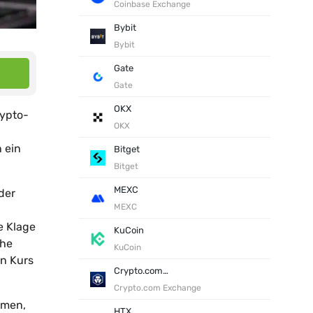
Coinbase Exchange
Bybit
Bybit
Gate
Gate
OKX
rypto-
OKX
 ein
Bitget
Bitget
MEXC
der
MEXC
e Klage
KuCoin
che
KuCoin
n Kurs
Crypto.com Exchange
Crypto.com Exchange
hmen,
HTX