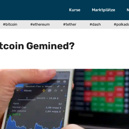
Kurse
Marktplätze
#bitcoin
#ethereum
#tether
#dash
#polkad
itcoin Gemined?