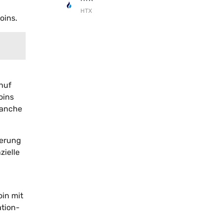
HTX
oins.
huf
oins
ranche
ierung
zielle
oin mit
ation-