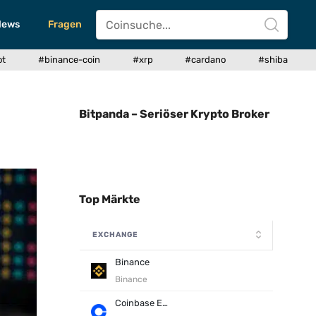
News
Fragen
ot
#binance-coin
#xrp
#cardano
#shiba
Bitpanda – Seriöser Krypto Broker
Top Märkte
EXCHANGE
Binance
Binance
Coinbase Exchange