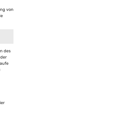
ing von
ie
nn des
 der
Laufe
u
ier