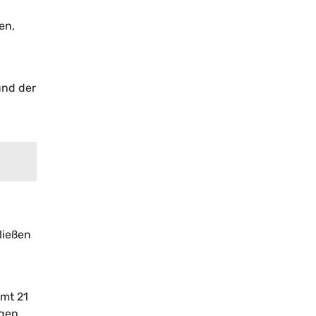
en,
und der
ließen
amt 21
ngen