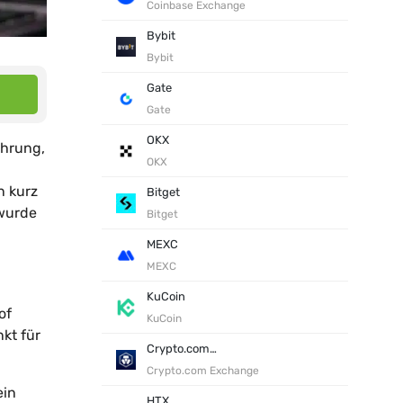
Coinbase Exchange
Bybit
Bybit
Gate
Gate
OKX
ährung,
OKX
n kurz
Bitget
 wurde
Bitget
MEXC
MEXC
KuCoin
of
KuCoin
nkt für
Crypto.com Exchange
Crypto.com Exchange
ein
HTX