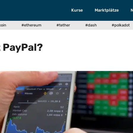
Kurse
Marktplätze
coin
#ethereum
#tether
#dash
#polkadot
 PayPal?