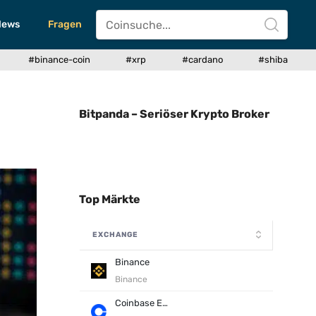
News
Fragen
#binance-coin
#xrp
#cardano
#shiba
Bitpanda – Seriöser Krypto Broker
Top Märkte
EXCHANGE
Binance
Binance
Coinbase Exchange