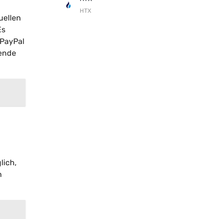
HTX
uellen
Es
 PayPal
hende
lich,
n