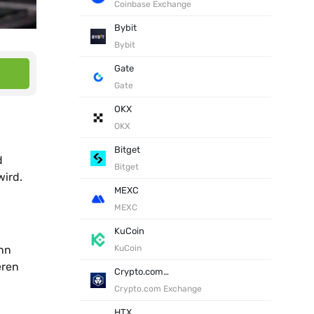
Coinbase Exchange
Bybit
Bybit
Gate
Gate
OKX
OKX
Bitget
d
Bitget
wird.
MEXC
MEXC
KuCoin
enn
KuCoin
eren
Crypto.com Exchange
Crypto.com Exchange
HTX