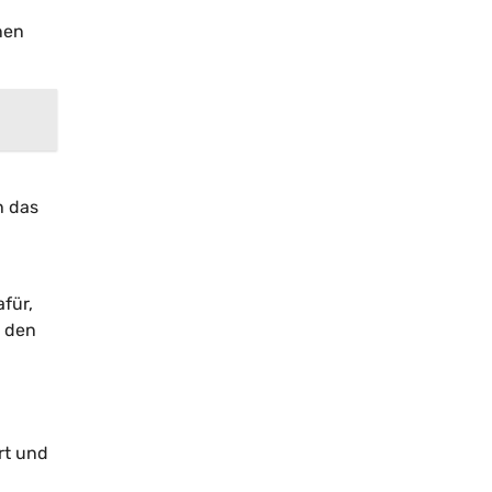
nen
h das
für,
n den
rt und