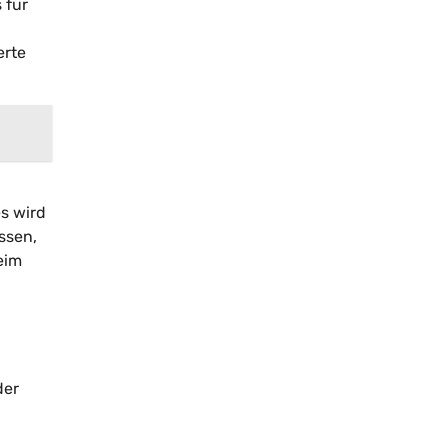
 für
erte
s wird
ussen,
eim
der