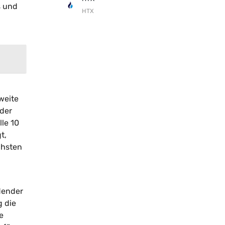
s und
HTX
weite
 der
lle 10
t,
chsten
dender
g die
e