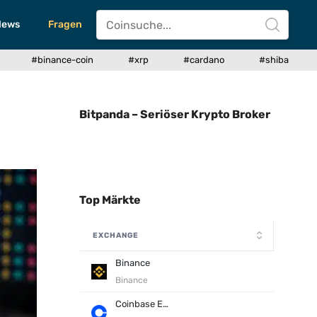
News
Fragen
#binance-coin
#xrp
#cardano
#shiba
Bitpanda – Seriöser Krypto Broker
Top Märkte
EXCHANGE
Binance
Binance
Coinbase Exchange