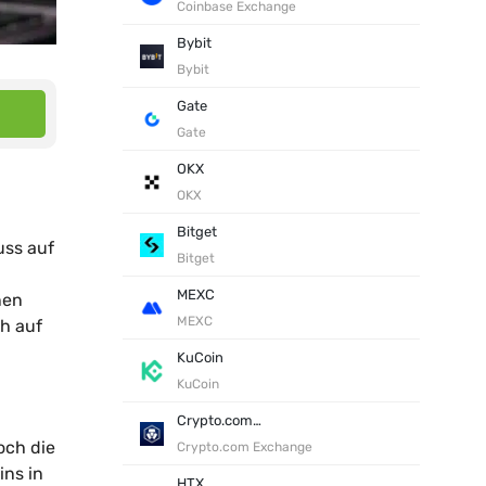
Coinbase Exchange
Bybit
Bybit
Gate
Gate
OKX
OKX
Bitget
uss auf
Bitget
MEXC
nen
MEXC
ch auf
KuCoin
KuCoin
Crypto.com Exchange
och die
Crypto.com Exchange
ins in
HTX