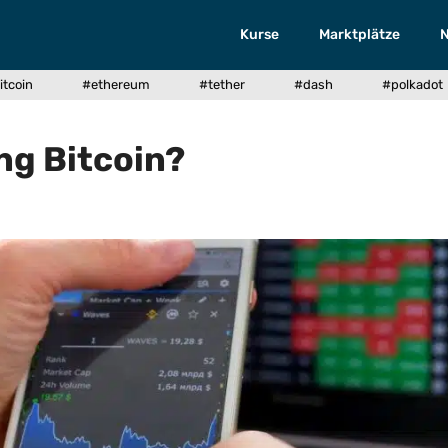
Kurse
Marktplätze
itcoin
#ethereum
#tether
#dash
#polkadot
ng Bitcoin?